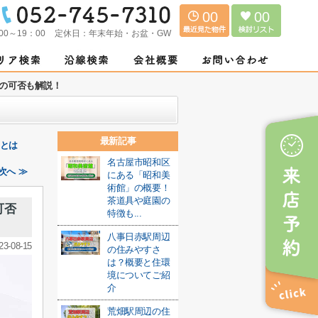
00
00
00～19：00
定休日：
年末年始・お盆・GW
の可否も解説！
最新記事
トとは
名古屋市昭和区
次へ ≫
にある「昭和美
術館」の概要！
茶道具や庭園の
可否
特徴も...
八事日赤駅周辺
23-08-15
の住みやすさ
は？概要と住環
境についてご紹
介
荒畑駅周辺の住