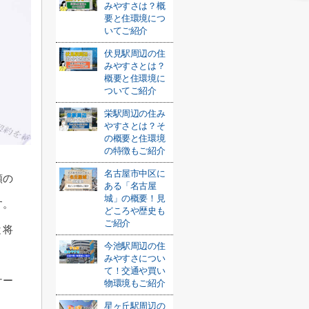
みやすさは？概
要と住環境につ
いてご紹介
伏見駅周辺の住
みやすさとは？
概要と住環境に
ついてご紹介
栄駅周辺の住み
やすさとは？そ
の概要と住環境
の特徴もご紹介
名古屋市中区に
類の
ある「名古屋
城」の概要！見
す。
どころや歴史も
ご紹介
と将
今池駅周辺の住
みやすさについ
て！交通や買い
ケー
物環境もご紹介
星ヶ丘駅周辺の