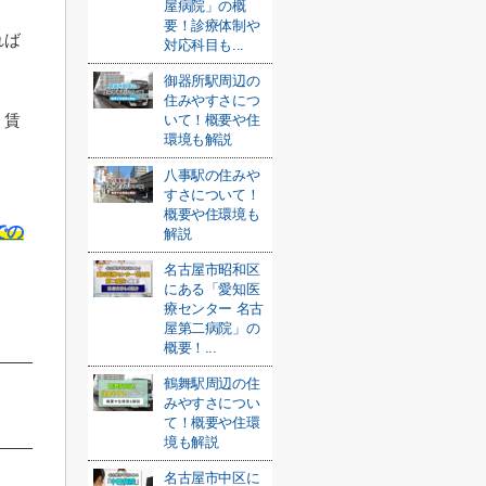
屋病院」の概
要！診療体制や
れば
対応科目も...
御器所駅周辺の
住みやすさにつ
、賃
いて！概要や住
環境も解説
八事駅の住みや
すさについて！
概要や住環境も
での
解説
名古屋市昭和区
にある「愛知医
療センター 名古
屋第二病院」の
概要！...
鶴舞駅周辺の住
みやすさについ
て！概要や住環
境も解説
名古屋市中区に