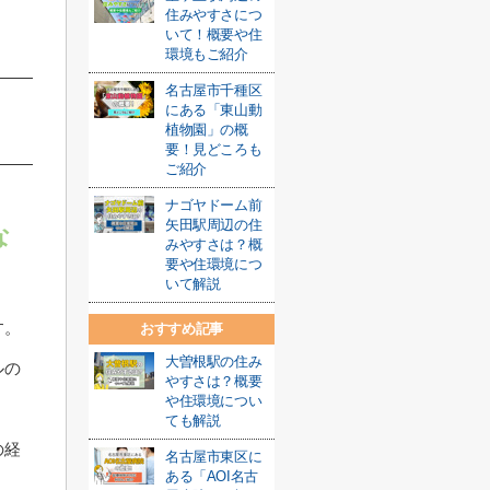
住みやすさにつ
いて！概要や住
環境もご紹介
名古屋市千種区
にある「東山動
植物園」の概
要！見どころも
ご紹介
ナゴヤドーム前
矢田駅周辺の住
な
みやすさは？概
要や住環境につ
いて解説
す。
おすすめ記事
大曽根駅の住み
ルの
やすさは？概要
や住環境につい
ても解説
の経
名古屋市東区に
ある「AOI名古