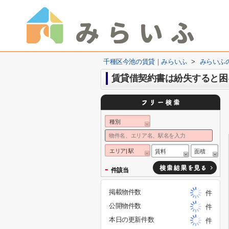
千種区今池の賃貸｜みらいふ
>
みらいふ
賃貸借契約書は紛失すると困
種別
エリア| 駅
賃料
面積
-
件該当
掲載物件数
件
公開物件数
件
本日の更新件数
件