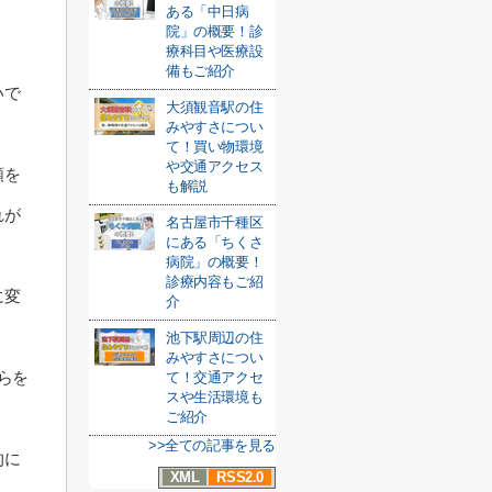
ある「中日病
院」の概要！診
療科目や医療設
備もご紹介
いで
大須観音駅の住
みやすさについ
て！買い物環境
や交通アクセス
類を
も解説
れが
名古屋市千種区
にある「ちくさ
病院」の概要！
診療内容もご紹
に変
介
池下駅周辺の住
みやすさについ
らを
て！交通アクセ
スや生活環境も
ご紹介
>>全ての記事を見る
的に
XML
RSS2.0