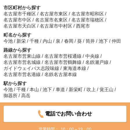
市区町村から探す
名古屋市千種区
/
名古屋市東区
/
名古屋市昭和区
/
名古屋市中区
/
名古屋市名東区
/
名古屋市瑞穂区
/
名古屋市天白区
/
名古屋市中村区
/
西尾市
町名から探す
今池
/
新栄
/
千種
/
内山
/
泉
/
春岡
/
葵
/
筒井
/
池下
/
仲田
路線から探す
名古屋市営東山線
/
名古屋市営桜通線
/
中央線
/
名古屋市営名城線
/
名古屋市営鶴舞線
/
名鉄瀬戸線
/
ガイドウェイバス志段味線
/
東海道本線
/
名古屋市営名港線
/
名鉄名古屋本線
駅から探す
今池
/
千種
/
本山
/
池下
/
車道
/
新栄町
/
吹上
/
覚王山
/
御器所
/
高岳
電話でお問い合わせ
営業時間：
10：00～19：00