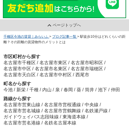
ページトップへ
千種区今池の賃貸｜みらいふ
>
ブログ記事一覧
>
駅徒歩10分はどれくらいの距
離？その距離の賃貸物件のメリットとは
市区町村から探す
名古屋市千種区
/
名古屋市東区
/
名古屋市昭和区
/
名古屋市中区
/
名古屋市名東区
/
名古屋市瑞穂区
/
名古屋市天白区
/
名古屋市中村区
/
西尾市
町名から探す
今池
/
新栄
/
千種
/
内山
/
泉
/
春岡
/
葵
/
筒井
/
池下
/
仲田
路線から探す
名古屋市営東山線
/
名古屋市営桜通線
/
中央線
/
名古屋市営名城線
/
名古屋市営鶴舞線
/
名鉄瀬戸線
/
ガイドウェイバス志段味線
/
東海道本線
/
名古屋市営名港線
/
名鉄名古屋本線