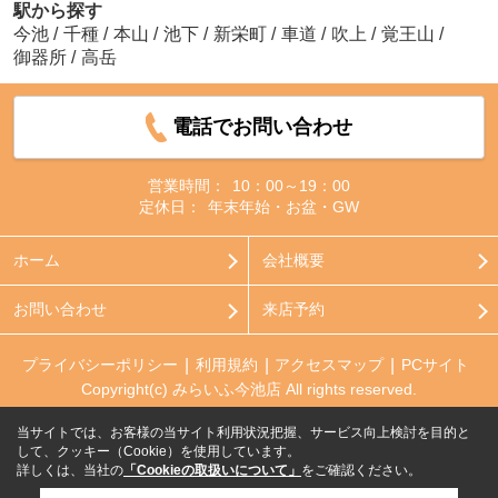
駅から探す
今池
/
千種
/
本山
/
池下
/
新栄町
/
車道
/
吹上
/
覚王山
/
御器所
/
高岳
電話でお問い合わせ
営業時間：
10：00～19：00
定休日：
年末年始・お盆・GW
ホーム
会社概要
お問い合わせ
来店予約
プライバシーポリシー
利用規約
アクセスマップ
PCサイト
Copyright(c) みらいふ今池店 All rights reserved.
当サイトでは、お客様の当サイト利用状況把握、サービス向上検討を目的と
して、クッキー（Cookie）を使用しています。
詳しくは、当社の
「Cookieの取扱いについて」
をご確認ください。