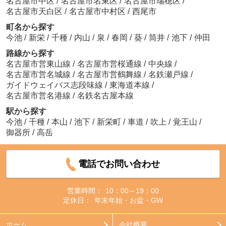
名古屋市中区
/
名古屋市名東区
/
名古屋市瑞穂区
/
名古屋市天白区
/
名古屋市中村区
/
西尾市
町名から探す
今池
/
新栄
/
千種
/
内山
/
泉
/
春岡
/
葵
/
筒井
/
池下
/
仲田
路線から探す
名古屋市営東山線
/
名古屋市営桜通線
/
中央線
/
名古屋市営名城線
/
名古屋市営鶴舞線
/
名鉄瀬戸線
/
ガイドウェイバス志段味線
/
東海道本線
/
名古屋市営名港線
/
名鉄名古屋本線
駅から探す
今池
/
千種
/
本山
/
池下
/
新栄町
/
車道
/
吹上
/
覚王山
/
御器所
/
高岳
電話でお問い合わせ
営業時間：
10：00～19：00
定休日：
年末年始・お盆・GW
ホーム
会社概要