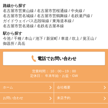
路線から探す
名古屋市営東山線
/
名古屋市営桜通線
/
中央線
/
名古屋市営名城線
/
名古屋市営鶴舞線
/
名鉄瀬戸線
/
ガイドウェイバス志段味線
/
東海道本線
/
名古屋市営名港線
/
名鉄名古屋本線
駅から探す
今池
/
千種
/
本山
/
池下
/
新栄町
/
車道
/
吹上
/
覚王山
/
御器所
/
高岳
電話でお問い合わせ
営業時間：
10：00～19：00
定休日：
年末年始・お盆・GW
ホーム
会社概要
お問い合わせ
来店予約