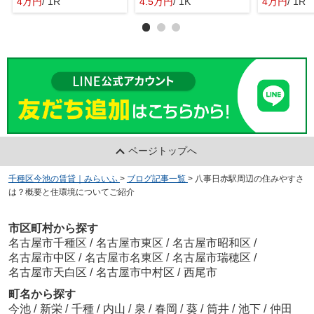
4万円
/ 1R
4.5万円
/ 1K
4万円
/ 1R
ページトップへ
千種区今池の賃貸｜みらいふ
>
ブログ記事一覧
>
八事日赤駅周辺の住みやすさ
は？概要と住環境についてご紹介
市区町村から探す
名古屋市千種区
/
名古屋市東区
/
名古屋市昭和区
/
名古屋市中区
/
名古屋市名東区
/
名古屋市瑞穂区
/
名古屋市天白区
/
名古屋市中村区
/
西尾市
町名から探す
今池
/
新栄
/
千種
/
内山
/
泉
/
春岡
/
葵
/
筒井
/
池下
/
仲田