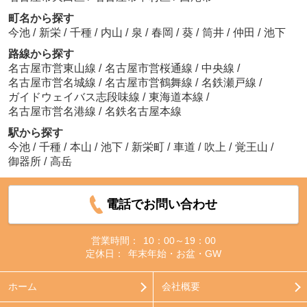
町名から探す
今池
/
新栄
/
千種
/
内山
/
泉
/
春岡
/
葵
/
筒井
/
仲田
/
池下
路線から探す
名古屋市営東山線
/
名古屋市営桜通線
/
中央線
/
名古屋市営名城線
/
名古屋市営鶴舞線
/
名鉄瀬戸線
/
ガイドウェイバス志段味線
/
東海道本線
/
名古屋市営名港線
/
名鉄名古屋本線
駅から探す
今池
/
千種
/
本山
/
池下
/
新栄町
/
車道
/
吹上
/
覚王山
/
御器所
/
高岳
電話でお問い合わせ
営業時間：
10：00～19：00
定休日：
年末年始・お盆・GW
ホーム
会社概要