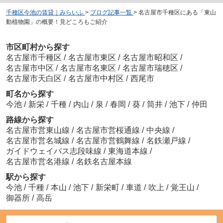
千種区今池の賃貸｜みらいふ
>
ブログ記事一覧
>
名古屋市千種区にある「東山
動植物園」の概要！見どころもご紹介
市区町村から探す
名古屋市千種区
/
名古屋市東区
/
名古屋市昭和区
/
名古屋市中区
/
名古屋市名東区
/
名古屋市瑞穂区
/
名古屋市天白区
/
名古屋市中村区
/
西尾市
町名から探す
今池
/
新栄
/
千種
/
内山
/
泉
/
春岡
/
葵
/
筒井
/
池下
/
仲田
路線から探す
名古屋市営東山線
/
名古屋市営桜通線
/
中央線
/
名古屋市営名城線
/
名古屋市営鶴舞線
/
名鉄瀬戸線
/
ガイドウェイバス志段味線
/
東海道本線
/
名古屋市営名港線
/
名鉄名古屋本線
駅から探す
今池
/
千種
/
本山
/
池下
/
新栄町
/
車道
/
吹上
/
覚王山
/
御器所
/
高岳