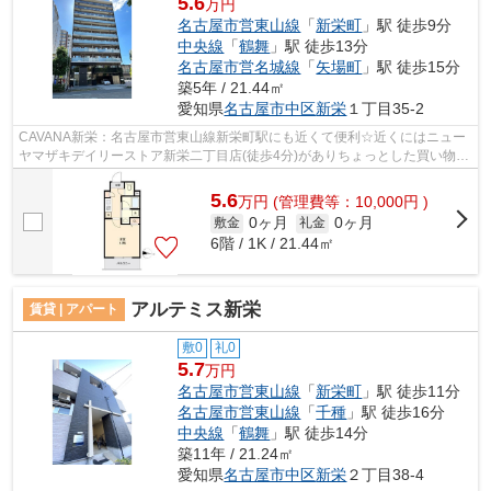
5.6
万円
名古屋市営東山線
「
新栄町
」駅 徒歩9分
中央線
「
鶴舞
」駅 徒歩13分
名古屋市営名城線
「
矢場町
」駅 徒歩15分
築5年 / 21.44㎡
愛知県
名古屋市中区
新栄
１丁目35-2
CAVANA新栄：名古屋市営東山線新栄町駅にも近くて便利☆近くにはニュー
ヤマザキデイリーストア新栄二丁目店(徒歩4分)がありちょっとした買い物に
便利です☆このマンションは駐輪場付きの...
5.6
万
円
(管理費等：10,000円 )
0ヶ月
0ヶ月
敷金
礼金
6階 / 1K / 21.44㎡
アルテミス新栄
賃貸 | アパート
敷0
礼0
5.7
万円
名古屋市営東山線
「
新栄町
」駅 徒歩11分
名古屋市営東山線
「
千種
」駅 徒歩16分
中央線
「
鶴舞
」駅 徒歩14分
築11年 / 21.24㎡
愛知県
名古屋市中区
新栄
２丁目38-4