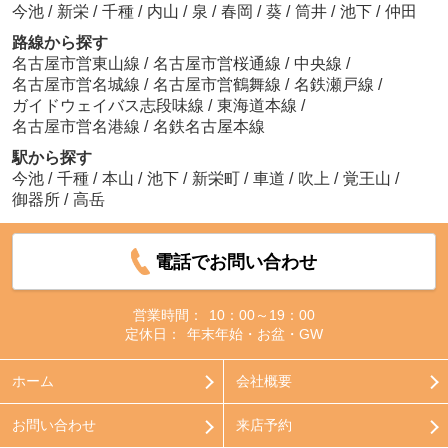
今池
/
新栄
/
千種
/
内山
/
泉
/
春岡
/
葵
/
筒井
/
池下
/
仲田
路線から探す
名古屋市営東山線
/
名古屋市営桜通線
/
中央線
/
名古屋市営名城線
/
名古屋市営鶴舞線
/
名鉄瀬戸線
/
ガイドウェイバス志段味線
/
東海道本線
/
名古屋市営名港線
/
名鉄名古屋本線
駅から探す
今池
/
千種
/
本山
/
池下
/
新栄町
/
車道
/
吹上
/
覚王山
/
御器所
/
高岳
電話でお問い合わせ
営業時間：
10：00～19：00
定休日：
年末年始・お盆・GW
ホーム
会社概要
お問い合わせ
来店予約