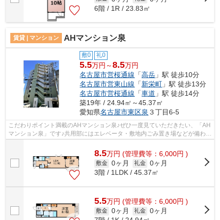
6階 / 1R / 23.83㎡
AHマンション泉
賃貸 | マンション
敷0
礼0
5.5
8.5
万円～
万円
名古屋市営桜通線
「
高岳
」駅 徒歩10分
名古屋市営東山線
「
新栄町
」駅 徒歩13分
名古屋市営桜通線
「
車道
」駅 徒歩14分
築19年 / 24.94㎡～45.37㎡
愛知県
名古屋市東区
泉
３丁目6-5
こだわりポイント満載のAHマンション泉♪ぜひ一度見ていただきたい、「AH
マンション泉」です♪共用部にはエレベータ・敷地内ごみ置き場などが備わっ
ておりとても充実しています♪自走式駐...
8.5
万
円
(管理費等：6,000円 )
0ヶ月
0ヶ月
敷金
礼金
3階 / 1LDK / 45.37㎡
5.5
万
円
(管理費等：6,000円 )
0ヶ月
0ヶ月
敷金
礼金