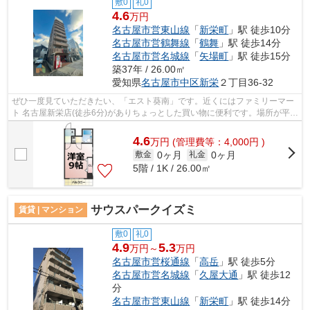
敷0
礼0
4.6
万円
名古屋市営東山線
「
新栄町
」駅 徒歩10分
名古屋市営鶴舞線
「
鶴舞
」駅 徒歩14分
名古屋市営名城線
「
矢場町
」駅 徒歩15分
築37年 / 26.00㎡
愛知県
名古屋市中区
新栄
２丁目36-32
ぜひ一度見ていただきたい、「エスト葵南」です。近くにはファミリーマー
ト 名古屋新栄店(徒歩6分)がありちょっとした買い物に便利です。場所が平坦
なのは、ランニングをする上で抑え...
4.6
万
円
(管理費等：4,000円 )
0ヶ月
0ヶ月
敷金
礼金
5階 / 1K / 26.00㎡
サウスパークイズミ
賃貸 | マンション
敷0
礼0
4.9
5.3
万円～
万円
名古屋市営桜通線
「
高岳
」駅 徒歩5分
名古屋市営名城線
「
久屋大通
」駅 徒歩12
分
名古屋市営東山線
「
新栄町
」駅 徒歩14分