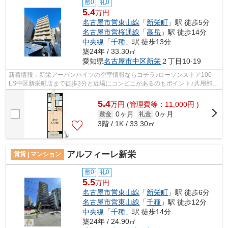
敷0
礼0
5.4
万円
名古屋市営東山線
「
新栄町
」駅 徒歩5分
名古屋市営桜通線
「
高岳
」駅 徒歩14分
中央線
「
千種
」駅 徒歩13分
築24年 / 33.30㎡
愛知県
名古屋市中区
新栄
２丁目10-19
新着情報：新栄アーバンハイツの空室情報ならコチラ♪ローソンストア100
LS中区新栄町店まで徒歩3分と近場にコンビニがあるのもポイント♪共用部に
はエレベータ・敷地内ごみ置き場など様...
5.4
万
円
(管理費等：11,000円 )
0ヶ月
0ヶ月
敷金
礼金
3階 / 1K / 33.30㎡
アルフィーレ新栄
賃貸 | マンション
敷0
礼0
5.5
万円
名古屋市営東山線
「
新栄町
」駅 徒歩6分
名古屋市営東山線
「
千種
」駅 徒歩12分
中央線
「
千種
」駅 徒歩14分
築24年 / 24.90㎡