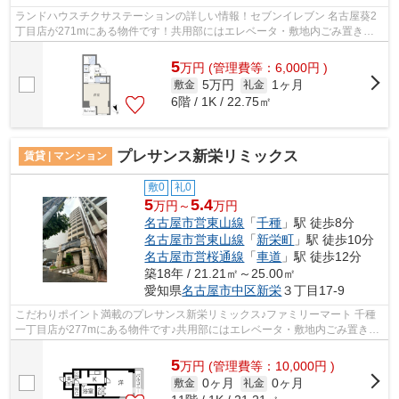
ランドハウスチクサステーションの詳しい情報！セブンイレブン 名古屋葵2
丁目店が271mにある物件です！共用部にはエレベータ・敷地内ごみ置き場
などが備わっておりとても充実していま...
5
万
円
(管理費等：6,000円 )
5万円
1ヶ月
敷金
礼金
6階 / 1K / 22.75㎡
プレサンス新栄リミックス
賃貸 | マンション
敷0
礼0
5
5.4
万円～
万円
名古屋市営東山線
「
千種
」駅 徒歩8分
名古屋市営東山線
「
新栄町
」駅 徒歩10分
名古屋市営桜通線
「
車道
」駅 徒歩12分
築18年 / 21.21㎡～25.00㎡
愛知県
名古屋市中区
新栄
３丁目17-9
こだわりポイント満載のプレサンス新栄リミックス♪ファミリーマート 千種
一丁目店が277mにある物件です♪共用部にはエレベータ・敷地内ごみ置き場
などが揃っております♪こちらの物件は...
5
万
円
(管理費等：10,000円 )
0ヶ月
0ヶ月
敷金
礼金