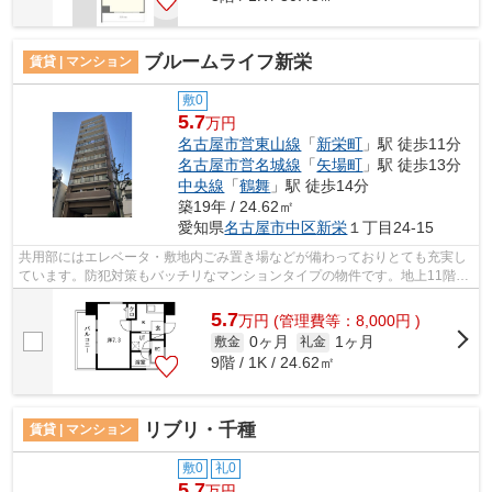
ブルームライフ新栄
賃貸 | マンション
敷0
5.7
万円
名古屋市営東山線
「
新栄町
」駅 徒歩11分
名古屋市営名城線
「
矢場町
」駅 徒歩13分
中央線
「
鶴舞
」駅 徒歩14分
築19年 / 24.62㎡
愛知県
名古屋市中区
新栄
１丁目24-15
共用部にはエレベータ・敷地内ごみ置き場などが備わっておりとても充実し
ています。防犯対策もバッチリなマンションタイプの物件です。地上11階建
てのこの物件なら景色もバッチリです...
5.7
万
円
(管理費等：8,000円 )
0ヶ月
1ヶ月
敷金
礼金
9階 / 1K / 24.62㎡
リブリ・千種
賃貸 | マンション
敷0
礼0
5.7
万円