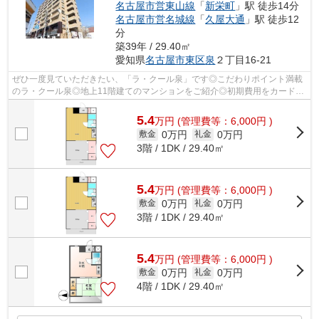
名古屋市営東山線
「
新栄町
」駅 徒歩14分
名古屋市営名城線
「
久屋大通
」駅 徒歩12
分
築39年 / 29.40㎡
愛知県
名古屋市東区
泉
２丁目16-21
ぜひ一度見ていただきたい、「ラ・クール泉」です◎こだわりポイント満載
のラ・クール泉◎地上11階建てのマンションをご紹介◎初期費用をカードで
お支払いいただけるので、カードで決済し...
5.4
万
円
(管理費等：6,000円 )
0万円
0万円
敷金
礼金
3階 / 1DK / 29.40㎡
5.4
万
円
(管理費等：6,000円 )
0万円
0万円
敷金
礼金
3階 / 1DK / 29.40㎡
5.4
万
円
(管理費等：6,000円 )
0万円
0万円
敷金
礼金
4階 / 1DK / 29.40㎡