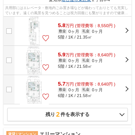
共用部にはエレベータ・敷地内ごみ置き場などが備わっておりとても充実し
ています。遠くの風景を見つめることは視力回復にも繋がりますので健康的
になれます。昼間の電気代も抑えられ...
5.8
万
円
(管理費等：8,550円 )
0ヶ月
0ヶ月
敷金
礼金
5階 / 1K / 21.35㎡
5.9
万
円
(管理費等：8,640円 )
0ヶ月
0ヶ月
敷金
礼金
5階 / 1K / 21.58㎡
5.7
万
円
(管理費等：8,640円 )
0ヶ月
0ヶ月
敷金
礼金
6階 / 1K / 21.58㎡
2
残り
件を表示する
エリーマンション
賃貸 | マンション