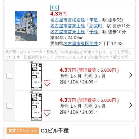
礼0
4.3
万円
名古屋市営桜通線
「
車道
」駅 徒歩5分
名古屋市営東山線
「
新栄町
」駅 徒歩11分
名古屋市営東山線
「
千種
」駅 徒歩10分
築34年 / 24.09㎡
愛知県
名古屋市東区
筒井
２丁目12-43
共用部にはエレベータ・敷地内ごみ置き場などが揃っており、とても充実し
ています！防犯対策もバッチリなマンションタイプの物件です！駅まで平坦
な場所に位置する物件で、自転車をよ...
4.3
万
円
(管理費等：5,000円 )
1ヶ月
0ヶ月
敷金
礼金
2階 / 1DK / 24.09㎡
4.3
万
円
(管理費等：5,000円 )
1ヶ月
0ヶ月
敷金
礼金
2階 / 1DK / 24.09㎡
G1ビル千種
賃貸 | マンション