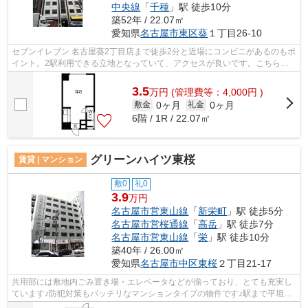
中央線
「
千種
」駅 徒歩10分
築52年 / 22.07㎡
愛知県
名古屋市東区
葵
１丁目26-10
セブンイレブン 名古屋葵2丁目店まで徒歩2分と近場にコンビニがあるのもポ
イント。2駅利用できる立地となっていて、アクセスが良いです。こちらは
初期費用をカードでお支払いいただけ...
3.5
万
円
(管理費等：4,000円 )
0ヶ月
0ヶ月
敷金
礼金
6階 / 1R / 22.07㎡
グリーンハイツ東桜
賃貸 | マンション
敷0
礼0
3.9
万円
名古屋市営東山線
「
新栄町
」駅 徒歩5分
名古屋市営桜通線
「
高岳
」駅 徒歩7分
名古屋市営東山線
「
栄
」駅 徒歩10分
築40年 / 26.00㎡
愛知県
名古屋市中区
東桜
２丁目21-17
共用部には敷地内ごみ置き場・エレベータなどが揃っており、とても充実し
ています♪防犯対策もバッチリなマンションタイプの物件です♪駅まで平坦な
場所に位置する物件で、自転車をよく...