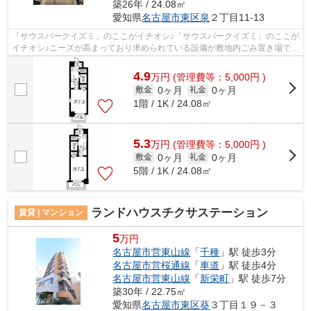
築26年 / 24.08㎡
愛知県
名古屋市東区
泉
２丁目11-13
「サウスパークイズミ」のここがイチオシ♪「サウスパークイズミ」のここが
イチオシ♪ニーズが高まっており求められている設備が敷地内ごみ置き場です
♪場所が平坦なのは、ランニングをす...
4.9
万
円
(管理費等：5,000円 )
0ヶ月
0ヶ月
敷金
礼金
1階 / 1K / 24.08㎡
5.3
万
円
(管理費等：5,000円 )
0ヶ月
0ヶ月
敷金
礼金
5階 / 1K / 24.08㎡
ランドハウスチクサステーション
賃貸 | マンション
5
万円
名古屋市営東山線
「
千種
」駅 徒歩3分
名古屋市営桜通線
「
車道
」駅 徒歩4分
名古屋市営東山線
「
新栄町
」駅 徒歩7分
築30年 / 22.75㎡
愛知県
名古屋市東区
葵
３丁目１９－３