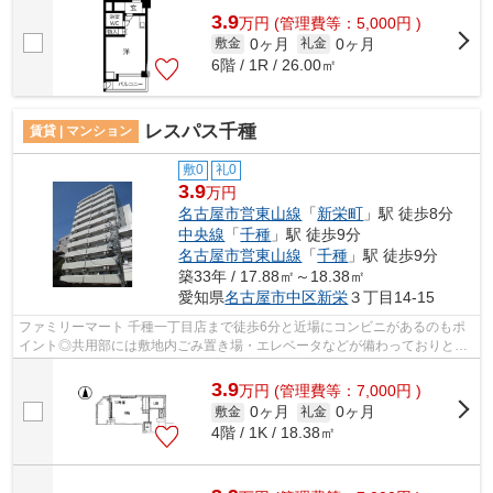
3.9
万
円
(管理費等：5,000円 )
0ヶ月
0ヶ月
敷金
礼金
6階 / 1R / 26.00㎡
レスパス千種
賃貸 | マンション
敷0
礼0
3.9
万円
名古屋市営東山線
「
新栄町
」駅 徒歩8分
中央線
「
千種
」駅 徒歩9分
名古屋市営東山線
「
千種
」駅 徒歩9分
築33年 / 17.88㎡～18.38㎡
愛知県
名古屋市中区
新栄
３丁目14-15
ファミリーマート 千種一丁目店まで徒歩6分と近場にコンビニがあるのもポ
イント◎共用部には敷地内ごみ置き場・エレベータなどが備わっておりとて
も充実しています◎平坦な場所にあるマ...
3.9
万
円
(管理費等：7,000円 )
0ヶ月
0ヶ月
敷金
礼金
4階 / 1K / 18.38㎡