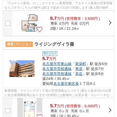
「アルテミス新栄」のここがイチオシ♪新着情報：アルテミス新栄の空室情報
ならコチラ♪こちらの物件は駅まで徒歩で11分で到着します♪最上階の物件で
す♪できるだけ早めに不動産情報を集...
5.7
万
円
(管理費等：3,500円 )
0万円
0万円
敷金
礼金
2階 / 1K / 21.24㎡
ライジングヴィラ葵
賃貸 | マンション
敷0
礼0
5.7
万円
名古屋市営東山線
「
新栄町
」駅 徒歩6分
名古屋市営桜通線
「
車道
」駅 徒歩7分
名古屋市営桜通線
「
高岳
」駅 徒歩9分
築24年 / 30.45㎡
愛知県
名古屋市東区
葵
１丁目9-1
新着情報：ライジングヴィラ葵の空室情報ならコチラ♪家から徒歩3分の位置
に名古屋葵郵便局があります♪共用部には敷地内ごみ置き場・エレベータなど
様々な設備やサービスが揃っているの...
5.7
万
円
(管理費等：6,000円 )
0ヶ月
0ヶ月
敷金
礼金
3階 / 1K / 30.45㎡