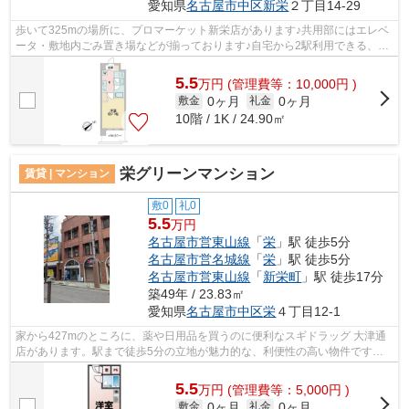
愛知県
名古屋市中区
新栄
２丁目14-29
歩いて325mの場所に、プロマーケット新栄店があります♪共用部にはエレベ
ータ・敷地内ごみ置き場などが揃っております♪自宅から2駅利用できる、利
便性の高い物件です♪こちらは初期費用...
5.5
万
円
(管理費等：10,000円 )
0ヶ月
0ヶ月
敷金
礼金
10階 / 1K / 24.90㎡
栄グリーンマンション
賃貸 | マンション
敷0
礼0
5.5
万円
名古屋市営東山線
「
栄
」駅 徒歩5分
名古屋市営名城線
「
栄
」駅 徒歩5分
名古屋市営東山線
「
新栄町
」駅 徒歩17分
築49年 / 23.83㎡
愛知県
名古屋市中区
栄
４丁目12-1
家から427mのところに、薬や日用品を買うのに便利なスギドラッグ 大津通
店があります。駅まで徒歩5分の立地が魅力的な、利便性の高い物件です。
造りとデザインに関して、自信をもって...
5.5
万
円
(管理費等：5,000円 )
0ヶ月
0ヶ月
敷金
礼金