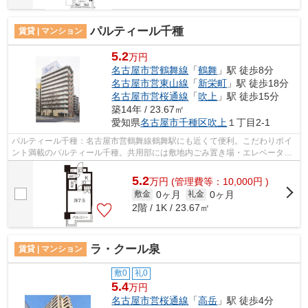
パルティール千種
賃貸 | マンション
5.2
万円
名古屋市営鶴舞線
「
鶴舞
」駅 徒歩8分
名古屋市営東山線
「
新栄町
」駅 徒歩18分
名古屋市営桜通線
「
吹上
」駅 徒歩15分
築14年 / 23.67㎡
愛知県
名古屋市千種区
吹上
１丁目2-1
パルティール千種：名古屋市営鶴舞線鶴舞駅にも近くて便利。こだわりポイ
ント満載のパルティール千種。共用部には敷地内ごみ置き場・エレベータな
ど様々な設備やサービスが揃っている...
5.2
万
円
(管理費等：10,000円 )
0ヶ月
0ヶ月
敷金
礼金
2階 / 1K / 23.67㎡
ラ・クール泉
賃貸 | マンション
敷0
礼0
5.4
万円
名古屋市営桜通線
「
高岳
」駅 徒歩4分