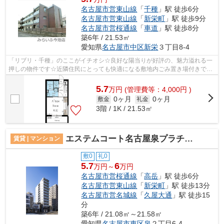
名古屋市営東山線
「
千種
」駅 徒歩6分
名古屋市営東山線
「
新栄町
」駅 徒歩9分
名古屋市営桜通線
「
車道
」駅 徒歩8分
築6年 / 21.53㎡
愛知県
名古屋市中区
新栄
３丁目8-4
「リブリ・千種」のここがイチオシ☆良好な陽当りが好評の、魅力溢れる一
押しの物件です☆近隣住民にとっても快適になる敷地内ごみ置き場付きです
☆令和2年築のコチラの物件は、落ち着き...
5.7
万
円
(管理費等：4,000円 )
0ヶ月
0ヶ月
敷金
礼金
3階 / 1K / 21.53㎡
エステムコート名古屋泉プラチナムゲート
賃貸 | マンション
敷0
礼0
5.7
6
万円～
万円
名古屋市営桜通線
「
高岳
」駅 徒歩6分
名古屋市営東山線
「
新栄町
」駅 徒歩13分
名古屋市営名城線
「
久屋大通
」駅 徒歩15
分
築6年 / 21.08㎡～21.58㎡
愛知県
名古屋市東区
泉
２丁目6-4