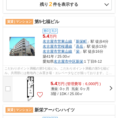
2
残り
件を表示する
第5七福ビル
賃貸 | マンション
敷0
礼0
5.4
万円
名古屋市営東山線
「
新栄町
」駅 徒歩4分
名古屋市営桜通線
「
高岳
」駅 徒歩13分
名古屋市営東山線
「
栄
」駅 徒歩16分
築41年 / 25.00㎡
愛知県
名古屋市中区
新栄
１丁目8-12
こだわりポイント満載の第5七福ビル。こだわりポイント満載の第5七福ビ
ル。共用部には敷地内ごみ置き場・エレベータなどが揃っております。こち
らの物件は周辺に駅が2つあるので電車へ...
5.4
万
円
(管理費等：6,000円 )
0ヶ月
0ヶ月
敷金
礼金
3階 / 1DK / 25.00㎡
新栄アーバンハイツ
賃貸 | マンション