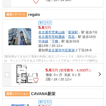
7階 / 1K / 24.94㎡
regalo
賃貸 | アパート
敷0
礼0
5.6
万円
名古屋市営東山線
「
新栄町
」駅 徒歩7分
名古屋市営桜通線
「
高岳
」駅 徒歩16分
中央線
「
千種
」駅 徒歩16分
築13年 / 20.12㎡
愛知県
名古屋市中区
新栄
２丁目28-8
2駅利用ができるので電車の利用に役立つアパートです！場所が平坦なの
は、ランニングをする上で抑えたいポイントですね！デザイナーズ物件はい
かがでしょうか！普通の物件とは一味違い...
5.6
万
円
(管理費等：4,000円 )
0ヶ月
0ヶ月
敷金
礼金
1階 / 1K / 20.12㎡
CAVANA新栄
賃貸 | マンション
敷0
礼0