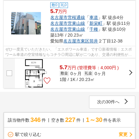
敷0
礼0
5.7
万円
名古屋市営桜通線
「
車道
」駅 徒歩4分
名古屋市営東山線
「
新栄町
」駅 徒歩11分
名古屋市営東山線
「
千種
」駅 徒歩10分
築13年 / 20.23㎡
愛知県
名古屋市東区
筒井
２丁目12-38
ぜひ一度見ていただきたい、「エスポワール車道」です◎新着情報：エスポ
ワール車道の空室情報ならコチラ◎周辺に駅が二つあり、交通の利便性が高
いです◎徒歩4分で駅にアクセス可能な、...
5.7
万
円
(管理費等：4,000円 )
0ヶ月
0ヶ月
敷金
礼金
1階 / 1K / 20.23㎡
次の30件へ
346
227
1～30
該当物件数
件
空き数
件
件を表示
駅で絞り込む
変更