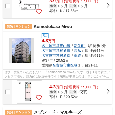
3.9
万
円
(管理費等：7,000円 )
0ヶ月
0ヶ月
敷金
礼金
4階 / 1K / 17.88㎡
Komodokasa Miwa
賃貸 | マンション
敷0
4.3
万円
名古屋市営東山線
「
新栄町
」駅 徒歩1分
名古屋市営桜通線
「
高岳
」駅 徒歩11分
名古屋市営桜通線
「
車道
」駅 徒歩11分
築37年 / 20.52㎡
愛知県
名古屋市東区
葵
１丁目21-11
ぜひ一度見ていただきたい、「Komodokasa Miwa」です！徒歩1分で駅にア
クセス可能な、魅力的な駅近物件です！場所が平坦なのは、ランニングをす
る上で抑えたいポイントですね！上から...
4.3
万
円
(管理費等：5,000円 )
0ヶ月
2万円
敷金
礼金
7階 / 1R / 20.52㎡
メゾン・ド・マルキーズ
賃貸 | マンション