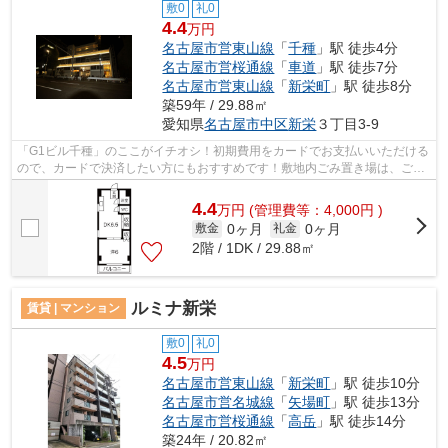
敷0
礼0
4.4
万円
名古屋市営東山線
「
千種
」駅 徒歩4分
名古屋市営桜通線
「
車道
」駅 徒歩7分
名古屋市営東山線
「
新栄町
」駅 徒歩8分
築59年 / 29.88㎡
愛知県
名古屋市中区
新栄
３丁目3-9
「G1ビル千種」のここがイチオシ！初期費用をカードでお支払いいただける
ので、カードで決済したい方にもおすすめです！敷地内ごみ置き場は、ごみ
を捨てる手間を減らしてくれます！こ...
4.4
万
円
(管理費等：4,000円 )
0ヶ月
0ヶ月
敷金
礼金
2階 / 1DK / 29.88㎡
ルミナ新栄
賃貸 | マンション
敷0
礼0
4.5
万円
名古屋市営東山線
「
新栄町
」駅 徒歩10分
名古屋市営名城線
「
矢場町
」駅 徒歩13分
名古屋市営桜通線
「
高岳
」駅 徒歩14分
築24年 / 20.82㎡