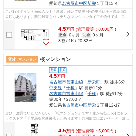
愛知県
名古屋市中区
新栄
１丁目13-4
こだわりポイント満載のルミナ新栄。歩いて徒歩7分の場所に千里馬薬局新
栄店もあります。防犯対策もバッチリなマンションタイプの物件です。2駅
利用できる場所にあり、行き先に応じて...
4.5
万
円
(管理費等：8,000円 )
0ヶ月
0ヶ月
敷金
礼金
3階 / 1K / 20.82㎡
桜マンション
賃貸 | マンション
敷0
礼0
4.5
万円
名古屋市営東山線
「
新栄町
」駅 徒歩6分
中央線
「
千種
」駅 徒歩12分
名古屋市営東山線
「
千種
」駅 徒歩12分
築30年 / 27.00㎡
愛知県
名古屋市中区
新栄
２丁目12-17
ぜひ一度見ていただきたい、「桜マンション」です！家から徒歩6分にドラ
ッグストア「千里馬薬局新栄店」があります！共用部にはエレベータ・敷地
内ごみ置き場などが揃っており、とても...
4.5
万
円
(管理費等：5,000円 )