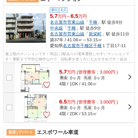
敷0
礼0
5.7
6.5
万円～
万円
名古屋市営東山線
「
千種
」駅 徒歩9分
中央線
「
千種
」駅 徒歩9分
名古屋市営東山線
「
新栄町
」駅 徒歩11分
築37年 / 41.06㎡～53.15㎡
愛知県
名古屋市千種区
千種
１丁目17-11
最上階のマンションです！周辺に2駅ありの電車通勤しやすいマンションで
す！乗駅まで平坦な物件なので、自転車を使う方にもおすすめです！徒歩9
分に駅のある、ニーズの高い物件です！...
5.7
万
円
(管理費等：3,000円 )
0ヶ月
0ヶ月
敷金
礼金
4階 / 1DK / 41.06㎡
6.5
万
円
(管理費等：3,000円 )
0ヶ月
0ヶ月
敷金
礼金
4階 / 2DK / 53.15㎡
エスポワール車道
賃貸 | アパート