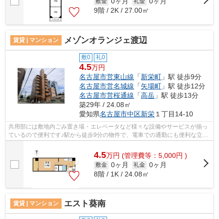
0ヶ月
0ヶ月
敷金
礼金
9階 / 2K / 27.00㎡
メゾンオランジェ渡辺
賃貸 | マンション
敷0
礼0
4.5
万円
名古屋市営東山線
「
新栄町
」駅 徒歩9分
名古屋市営名城線
「
矢場町
」駅 徒歩12分
名古屋市営桜通線
「
高岳
」駅 徒歩13分
築29年 / 24.08㎡
愛知県
名古屋市中区
新栄
１丁目14-10
共用部には敷地内ごみ置き場・エレベータなど様々な設備やサービスが揃っ
ているので便利です♪駅から徒歩9分の物件で、電車での通勤にも便利な立地
です♪場所が平坦なのは、ランニングを...
4.5
万
円
(管理費等：5,000円 )
0ヶ月
0ヶ月
敷金
礼金
8階 / 1K / 24.08㎡
エスト葵南
賃貸 | マンション