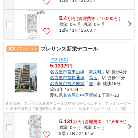
11階 / 1K / 21.21㎡
5.4
万
円
(管理費等：10,000円 )
0ヶ月
0ヶ月
敷金
礼金
12階 / 1K / 25.00㎡
プレサンス新栄デコール
賃貸 | マンション
敷0
礼0
5.131
万円
名古屋市営東山線
「
新栄町
」駅 徒歩4分
名古屋市営桜通線
「
高岳
」駅 徒歩12分
名古屋市営名城線
「
栄
」駅 徒歩15分
築20年 / 24.84㎡
愛知県
名古屋市中区
新栄
１丁目4-23
新着情報：プレサンス新栄デコールの空室情報ならコチラ。ファミリーマー
ト 広小路葵店まで徒歩3分と近場にコンビニがあるのもポイント。共用部に
はエレベータ・敷地内ごみ置き場など...
5.131
万
円
(管理費等：12,690円 )
0ヶ月
0ヶ月
敷金
礼金
9階 / 1R / 24.84㎡