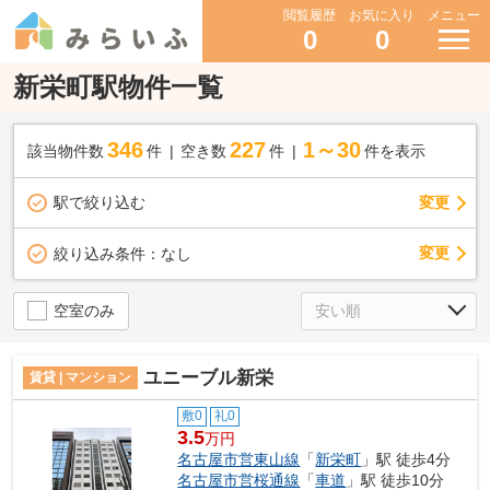
閲覧履歴
お気に入り
メニュー
0
0
新栄町駅物件一覧
346
227
1～30
該当物件数
件
空き数
件
件を表示
駅で絞り込む
変更
変更
絞り込み条件：
なし
空室のみ
ユニーブル新栄
賃貸 | マンション
敷0
礼0
3.5
万円
名古屋市営東山線
「
新栄町
」駅 徒歩4分
名古屋市営桜通線
「
車道
」駅 徒歩10分