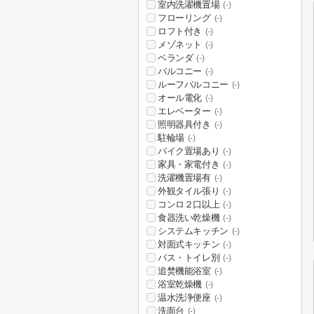
室内洗濯機置場
(-)
フローリング
(-)
ロフト付き
(-)
メゾネット
(-)
ベランダ
(-)
バルコニー
(-)
ルーフバルコニー
(-)
オール電化
(-)
エレベーター
(-)
照明器具付き
(-)
駐輪場
(-)
バイク置場あり
(-)
家具・家電付き
(-)
洗濯機置場有
(-)
外観タイル張り
(-)
コンロ２口以上
(-)
食器洗い乾燥機
(-)
システムキッチン
(-)
対面式キッチン
(-)
バス・トイレ別
(-)
追焚機能浴室
(-)
浴室乾燥機
(-)
温水洗浄便座
(-)
洗面台
(-)