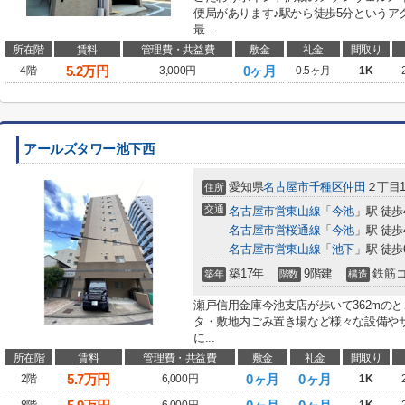
便局があります♪駅から徒歩5分というア
最...
所在階
賃料
管理費・共益費
敷金
礼金
間取り
5.2
万円
0ヶ月
4階
3,000円
0.5ヶ月
1K
アールズタワー池下西
愛知県
名古屋市千種区
仲田
２丁目11
住所
交通
名古屋市営東山線
「
今池
」駅 徒歩
名古屋市営桜通線
「
今池
」駅 徒歩
名古屋市営東山線
「
池下
」駅 徒歩
築17年
9階建
鉄筋
築年
階数
構造
瀬戸信用金庫今池支店が歩いて362mの
タ・敷地内ごみ置き場など様々な設備や
に...
所在階
賃料
管理費・共益費
敷金
礼金
間取り
5.7
万円
0ヶ月
0ヶ月
2階
6,000円
1K