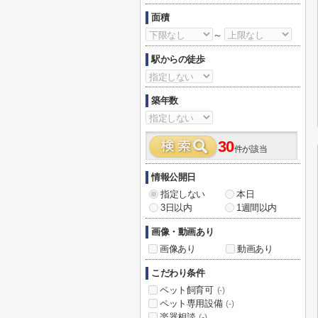
面積
～
駅からの徒歩
築年数
30
件が該当
情報公開日
指定しない
本日
3日以内
1週間以内
画像・動画あり
画像あり
動画あり
こだわり条件
ペット飼育可
(-)
ペット専用設備
(-)
楽器相談
(-)