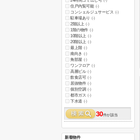
24時間ゴミ出し可
(-)
住戸内覧可能
(-)
コンシェルジュサービス
(-)
駐車場あり
(-)
2階以上
(-)
1階の物件
(-)
10階以上
(-)
20階以上
(-)
最上階
(-)
南向き
(-)
角部屋
(-)
ワンフロア
(-)
高層ビル
(-)
飲食店可
(-)
居抜物件
(-)
個別空調
(-)
都市ガス
(-)
下水道
(-)
30
件が該当
新着物件