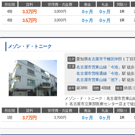
所在階
賃料
管理費・共益費
敷金
礼金
間取り
3.3
万円
0ヶ月
0ヶ月
4階
3,000円
1R
3.5
万円
0ヶ月
0ヶ月
4階
3,000円
1R
メゾン・ド・トニーク
愛知県
名古屋市千種区
仲田
１丁目3
住所
交通
名古屋市営東山線
「
今池
」駅 徒歩
名古屋市営桜通線
「
今池
」駅 徒歩
名古屋市営東山線
「
池下
」駅 徒歩
築38年
4階建
鉄筋
築年
階数
構造
メゾン・ド・トニーク：名古屋市営東山
ト 名古屋市立東部医療センター店まで徒歩
所在階
賃料
管理費・共益費
敷金
礼金
間取り
3.7
万円
0ヶ月
0ヶ月
1階
3,700円
1R