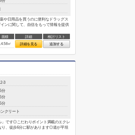
8分
造
◎薬や日用品を買うのに便利なドラッグス
デザインに関して、自信をもって情報を提供
面積
詳細
検討リスト
14.58㎡
詳細を見る
追加する
2-3
6分
6分
6分
コンクリート
ル」です◎こだわりポイント満載のエクレ
なり、徒歩6分に駅があります◎道が平坦