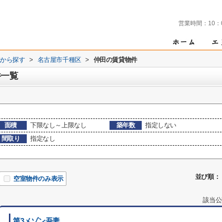
営業時間：
10：
域から探す
>
名古屋市千種区
>
仲田の賃貸物件
件一覧
面積
下限なし～上限なし
築年数
指定しない
間取り
指定なし
並び順：
空室物件のみ表示
該当公
第3メゾン吾妻