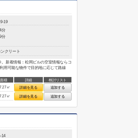
-19
4分
9分
コンクリート
ラ。新着情報：松岡ビルの空室情報ならコ
駅利用可能な物件で目的地に応じて路線
面積
詳細
検討リスト
7.27㎡
詳細を見る
追加する
7.27㎡
詳細を見る
追加する
-14