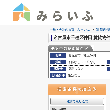
千種区今池の賃貸｜みらいふ
>
(賃貸)地
名古屋市千種区仲田 賃貸物
地域
名古屋市千種区仲田
賃料
下限なし～上限なし
駅徒歩
指定しない
設備条件
指定なし
種別で絞り込む
現在の種別