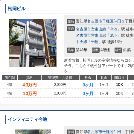
松岡ビル
愛知県
名古屋市千種区
仲田
２丁目19
住所
交通
名古屋市営東山線
「
今池
」駅 徒歩
名古屋市営東山線
「
池下
」駅 徒歩
中央線
「
千種
」駅 徒歩13分
築41年
4階建
鉄筋
築年
階数
構造
新着情報：松岡ビルの空室情報ならコチ
チラ。こちらの物件はアパートです。2
を...
所在階
賃料
管理費・共益費
敷金
礼金
間取り
4.3
万円
0ヶ月
4階
2,000円
1ヶ月
1DK
2
4.3
万円
0ヶ月
4階
2,000円
1ヶ月
1DK
2
インフィニティ今池
愛知県
名古屋市千種区
仲田
１丁目5
住所