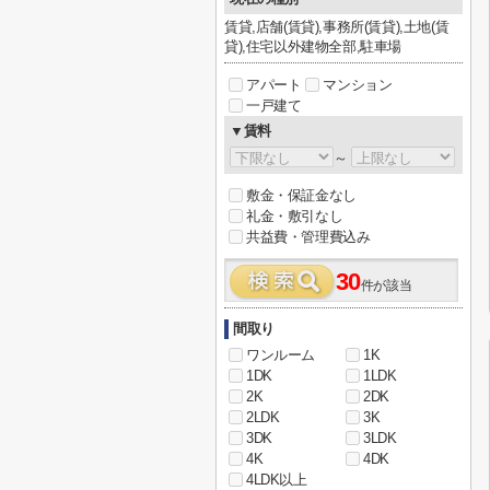
賃貸,店舗(賃貸),事務所(賃貸),土地(賃
貸),住宅以外建物全部,駐車場
アパート
マンション
一戸建て
▼賃料
～
敷金・保証金なし
礼金・敷引なし
共益費・管理費込み
30
件が該当
間取り
ワンルーム
1K
1DK
1LDK
2K
2DK
2LDK
3K
3DK
3LDK
4K
4DK
4LDK以上