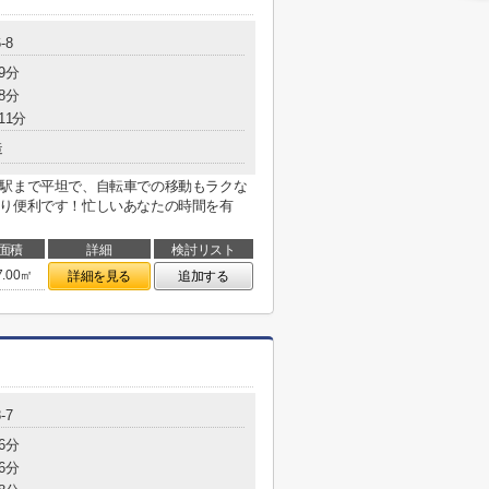
-8
9分
8分
11分
造
！駅まで平坦で、自転車での移動もラクな
あり便利です！忙しいあなたの時間を有
面積
詳細
検討リスト
7.00㎡
詳細を見る
追加する
-7
6分
6分