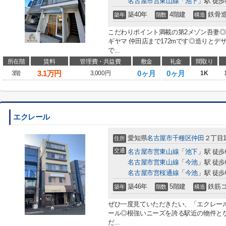
名古屋市営東山線
「
池下
」駅 徒歩
築40年
4階建
鉄骨
築年
階数
構造
こだわりポイント満載の第2メゾン吾妻
ギヤマ 仲田店まで172mです◎造りと
で...
所在階
賃料
管理費・共益費
敷金
礼金
間取り
3.1
万円
0ヶ月
0ヶ月
3階
3,000円
1K
エクレール
愛知県
名古屋市千種区
仲田
２丁目1
住所
交通
名古屋市営東山線
「
池下
」駅 徒歩
名古屋市営東山線
「
今池
」駅 徒歩
名古屋市営桜通線
「
今池
」駅 徒歩
築46年
5階建
鉄筋
築年
階数
構造
ぜひ一度見ていただきたい、「エクレー
ール◎根強いニーズを誇る駅近の物件と
だ...