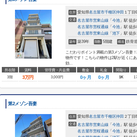
愛知県
名古屋市千種区
仲田
１丁目6
住所
交通
名古屋市営東山線
「
今池
」駅 徒歩
名古屋市営桜通線
「
今池
」駅 徒歩
名古屋市営東山線
「
池下
」駅 徒歩
築39年
5階建
鉄骨
築年
階数
構造
こだわりポイント満載の第3メゾン吾妻
物件です！こちらの物件は2駅が近くに
効...
所在階
賃料
管理費・共益費
敷金
礼金
間取り
3
万円
0ヶ月
0ヶ月
3階
3,000円
1K
1
第2メゾン吾妻
愛知県
名古屋市千種区
仲田
２丁目8
住所
交通
名古屋市営東山線
「
今池
」駅 徒歩
名古屋市営桜通線
「
今池
」駅 徒歩