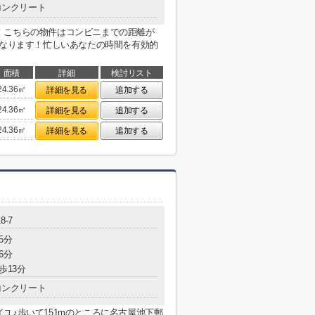
コンクリート
！こちらの物件はコンビニまでの距離が
になります！忙しいあなたの時間を有効的
面積
詳細
検討リスト
24.36㎡
詳細を見る
追加する
24.36㎡
詳細を見る
追加する
24.36㎡
詳細を見る
追加する
8-7
5分
6分
歩13分
コンクリート
ユ♪歩いて151mのところに名古屋池下郵