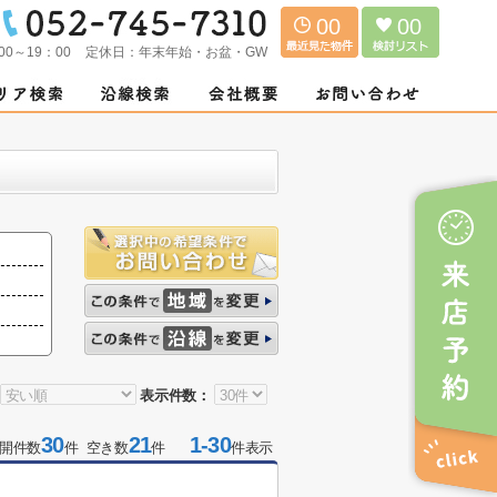
00
00
00～19：00
定休日：
年末年始・お盆・GW
表示件数：
30
21
1-30
開件数
件 空き数
件
件表示