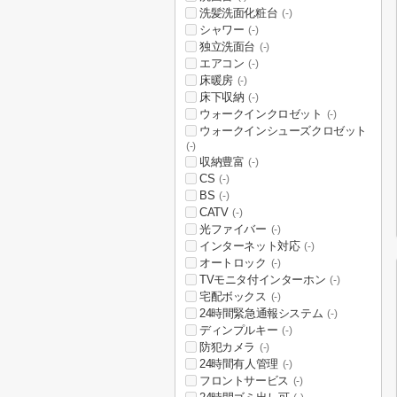
洗髪洗面化粧台
(-)
シャワー
(-)
独立洗面台
(-)
エアコン
(-)
床暖房
(-)
床下収納
(-)
ウォークインクロゼット
(-)
ウォークインシューズクロゼット
(-)
収納豊富
(-)
CS
(-)
BS
(-)
CATV
(-)
光ファイバー
(-)
インターネット対応
(-)
オートロック
(-)
TVモニタ付インターホン
(-)
宅配ボックス
(-)
24時間緊急通報システム
(-)
ディンプルキー
(-)
防犯カメラ
(-)
24時間有人管理
(-)
フロントサービス
(-)