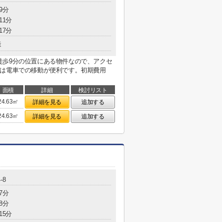
9分
11分
17分
造
徒歩9分の位置にある物件なので、アクセ
ンは電車での移動が便利です。初期費用
面積
詳細
検討リスト
24.63㎡
詳細を見る
追加する
24.63㎡
詳細を見る
追加する
-8
7分
8分
15分