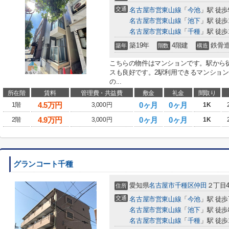
交通
名古屋市営東山線
「
今池
」駅 徒歩
名古屋市営東山線
「
池下
」駅 徒歩
名古屋市営東山線
「
千種
」駅 徒歩
築19年
4階建
鉄骨
築年
階数
構造
こちらの物件はマンションです。駅から
スも良好です。2駅利用できるマンショ
の...
所在階
賃料
管理費・共益費
敷金
礼金
間取り
4.5
万円
0ヶ月
0ヶ月
1階
3,000円
1K
4.9
万円
0ヶ月
0ヶ月
2階
3,000円
1K
グランコート千種
愛知県
名古屋市千種区
仲田
２丁目4
住所
交通
名古屋市営東山線
「
今池
」駅 徒歩
名古屋市営東山線
「
池下
」駅 徒歩
名古屋市営東山線
「
千種
」駅 徒歩