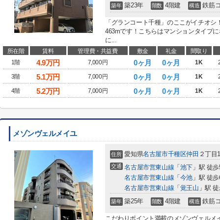
築23年
4階建
鉄筋
築年
階数
構造
「グランコート千種」のここがイチオシ
463mです！こちらはマンションタイプ
に...
所在階
賃料
管理費・共益費
敷金
礼金
間取り
4.9
万円
0ヶ月
0ヶ月
1階
7,000円
1K
5.1
万円
0ヶ月
0ヶ月
3階
7,000円
1K
5.2
万円
0ヶ月
0ヶ月
4階
7,000円
1K
メゾンヴェルメイユ
愛知県
名古屋市千種区
仲田
２丁目1
住所
交通
名古屋市営東山線
「
池下
」駅 徒歩
名古屋市営東山線
「
今池
」駅 徒歩
名古屋市営東山線
「
覚王山
」駅 徒
築25年
4階建
鉄筋
築年
階数
構造
こだわりポイント満載のメゾンヴェルメイ