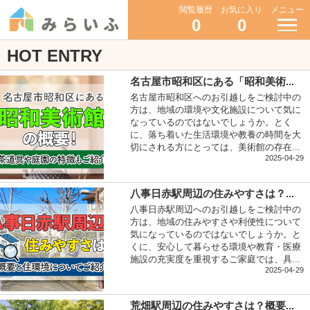
閲覧履歴
お気に入り
メニュー
0
0
HOT ENTRY
名古屋市昭和区にある「昭和美術...
名古屋市昭和区へのお引越しをご検討中の
方は、地域の環境や文化施設について気に
なっているのではないでしょうか。とく
に、落ち着いた生活環境や教養の時間を大
切にされる方にとっては、美術館の存在...
2025-04-29
八事日赤駅周辺の住みやすさは？...
八事日赤駅周辺へのお引越しをご検討中の
方は、地域の住みやすさや利便性について
気になっているのではないでしょうか。と
くに、安心して暮らせる環境や教育・医療
施設の充実度を重視するご家庭では、具...
2025-04-29
荒畑駅周辺の住みやすさは？概要...