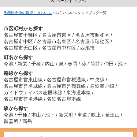
ページトップへ
千種区今池の賃貸｜みらいふ
>
みらいふのスタッフブログ一覧
市区町村から探す
名古屋市千種区
/
名古屋市東区
/
名古屋市昭和区
/
名古屋市中区
/
名古屋市名東区
/
名古屋市瑞穂区
/
名古屋市天白区
/
名古屋市中村区
/
西尾市
町名から探す
今池
/
新栄
/
千種
/
内山
/
泉
/
春岡
/
葵
/
筒井
/
仲田
/
池下
路線から探す
名古屋市営東山線
/
名古屋市営桜通線
/
中央線
/
名古屋市営名城線
/
名古屋市営鶴舞線
/
名鉄瀬戸線
/
ガイドウェイバス志段味線
/
東海道本線
/
名古屋市営名港線
/
名鉄名古屋本線
駅から探す
今池
/
千種
/
本山
/
池下
/
新栄町
/
車道
/
吹上
/
覚王山
/
御器所
/
高岳