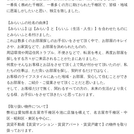
一番長く務めた千種区、一番多くの方に助けられた千種区で、皆様・地域
に恩返しがしたいと思い、独立を致しました。
【みらいふの社名の由来】
【みらいふ】は【みらい】と【らいふ（生活・人生）】を合わせたものに
とみらいふと名付けました。
これは数多くのお部屋探しのお手伝いをさせて頂く中で、お部屋のキレイ
さや、お家賃などで、お部屋を決められたものの、
周辺環境や周辺住民トラブル、不便さなどで、転居を考え、再度お部屋を
探しをする方々がご来店されることがたまにありました。
何度かそんなお客様とお話をさせて頂く上で気が付かせて頂いたのが、私
たちの仕事は、ただ良いお部屋を探し、契約するだけではなく、
お客様のライフスタイルにあった地域・お部屋、安心して住むことができ
るお部屋を、ご紹介・ご提案させて頂くことだと思いました。
そして、お客様だけで無く、関わるすべての方の、未来の生活がより良く
なる様、お手伝いをさせて頂きたいと思っております。
【取り扱い物件について】
弊社は愛知県名古屋市千種区今池に店舗を構えて、名古屋市千種区・中
区・昭和区・東区を中心に、
賃貸不動産【賃貸マンション・賃貸アパート・賃貸戸建て】の物件を取り
扱っております。