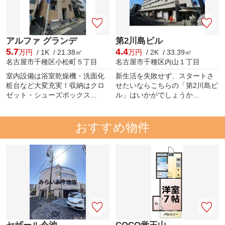
アルファ グランデ
第2川島ビル
5.7
4.4
万円
/ 1K / 21.38㎡
万円
/ 2K / 33.39㎡
名古屋市千種区小松町５丁目
名古屋市千種区内山１丁目
室内設備は浴室乾燥機・洗面化
新生活を失敗せず、スタートさ
粧台など大変充実！収納はクロ
せたいならこちらの「第2川島ビ
ゼット・シューズボックス...
ル」はいかがでしょうか...
おすすめ物件