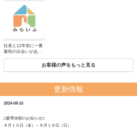
社長と12年前に一番
最初の出会いがあ
り、今回部屋探すに
当たり彼の名前を検
お客様の声をもっと見る
索しまして。そした
らこの店に行き当た
った次第です。いい
部屋紹介して貰えて
更新情報
満足ですよ。
2024-08-10
□夏季休暇のお知らせ□
８月１６日（金）～８月１８日（日
）