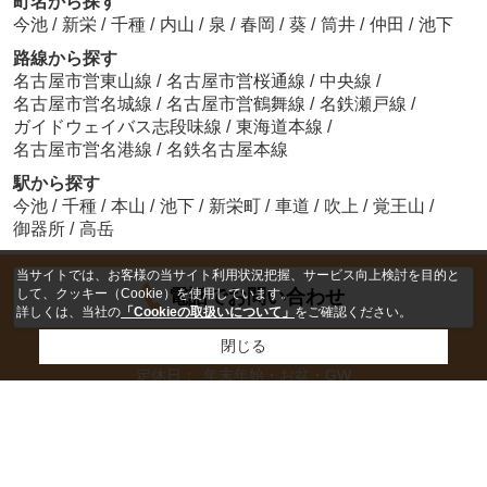
町名から探す
今池
/
新栄
/
千種
/
内山
/
泉
/
春岡
/
葵
/
筒井
/
仲田
/
池下
路線から探す
名古屋市営東山線
/
名古屋市営桜通線
/
中央線
/
名古屋市営名城線
/
名古屋市営鶴舞線
/
名鉄瀬戸線
/
ガイドウェイバス志段味線
/
東海道本線
/
名古屋市営名港線
/
名鉄名古屋本線
駅から探す
今池
/
千種
/
本山
/
池下
/
新栄町
/
車道
/
吹上
/
覚王山
/
御器所
/
高岳
当サイトでは、お客様の当サイト利用状況把握、サービス向上検討を目的と
して、クッキー（Cookie）を使用しています。
電話でお問い合わせ
詳しくは、当社の
「Cookieの取扱いについて」
をご確認ください。
閉じる
営業時間：
10：00～19：00
定休日：
年末年始・お盆・GW
ホーム
会社概要
お問い合わせ
来店予約