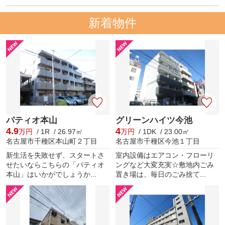
新着物件
パティオ本山
グリーンハイツ今池
4.9
4
万円
/ 1R / 26.97㎡
万円
/ 1DK / 23.00㎡
名古屋市千種区本山町２丁目
名古屋市千種区今池１丁目
新生活を失敗せず、スタートさ
室内設備はエアコン・フローリ
せたいならこちらの「パティオ
ングなど大変充実☆敷地内ごみ
本山」はいかがでしょうか...
置き場は、毎日のごみ捨て...