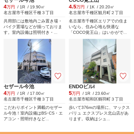
セザール今池
COCO覚王山
4
4.5
万円
/ 1R / 19.90㎡
万円
/ 1K / 20.20㎡
名古屋市千種区千種３丁目
名古屋市千種区観月町２丁目
共用部には敷地内ごみ置き場・
名古屋市千種区エリアでの住ま
バイク置場などが揃っておりま
いなら、住み心地も快適な
す。室内設備は照明付き・...
「COCO覚王山」はいかがで...
セザール今池
ENDOビルI
4
5
万円
/ 1R / 17.00㎡
万円
/ 1R / 23.60㎡
名古屋市千種区千種３丁目
名古屋市昭和区鶴羽町３丁目
こだわりポイント満載のセザー
歩いて376mの場所に、マックス
ル今池！室内設備はBS･CS・エ
バリュ エクスプレス北山店があ
アコン・照明付きなど...
ります。収納はシュ...