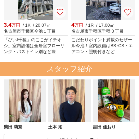
3.4
4
万円
/ 1K / 20.07㎡
万円
/ 1R / 17.00㎡
名古屋市千種区今池１丁目
名古屋市千種区千種３丁目
「びいI千種」のここがイチオ
こだわりポイント満載のセザー
シ。室内設備は全居室フローリ
ル今池！室内設備はBS･CS・エ
ング・バストイレ別など豊...
アコン・照明付きなど...
スタッフ紹介
柴田 莉奈
土本 拓
吉田 佳おり