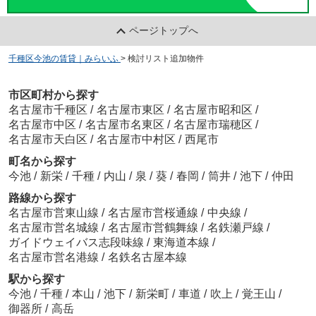
ページトップへ
千種区今池の賃貸｜みらいふ
>
検討リスト追加物件
市区町村から探す
名古屋市千種区
/
名古屋市東区
/
名古屋市昭和区
/
名古屋市中区
/
名古屋市名東区
/
名古屋市瑞穂区
/
名古屋市天白区
/
名古屋市中村区
/
西尾市
町名から探す
今池
/
新栄
/
千種
/
内山
/
泉
/
葵
/
春岡
/
筒井
/
池下
/
仲田
路線から探す
名古屋市営東山線
/
名古屋市営桜通線
/
中央線
/
名古屋市営名城線
/
名古屋市営鶴舞線
/
名鉄瀬戸線
/
ガイドウェイバス志段味線
/
東海道本線
/
名古屋市営名港線
/
名鉄名古屋本線
駅から探す
今池
/
千種
/
本山
/
池下
/
新栄町
/
車道
/
吹上
/
覚王山
/
御器所
/
高岳