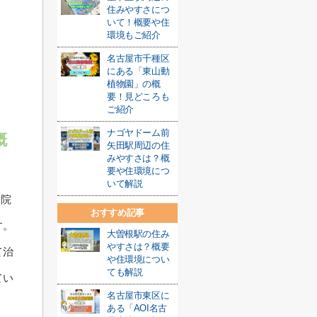
住みやすさにつ
いて！概要や住
環境もご紹介
名古屋市千種区
にある「東山動
植物園」の概
要！見どころも
ご紹介
ナゴヤドーム前
概
矢田駅周辺の住
みやすさは？概
要や住環境につ
いて解説
病院
おすすめ記事
す。
大曽根駅の住み
やすさは？概要
て治
や住環境につい
ても解説
てい
名古屋市東区に
ある「AOI名古