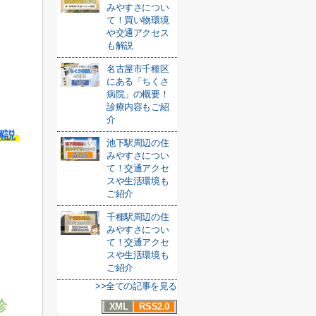
みやすさについ
て！買い物環境
や交通アクセス
も解説
名古屋市千種区
にある「ちくさ
病院」の概要！
診療内容もご紹
介
解説
池下駅周辺の住
みやすさについ
て！交通アクセ
スや生活環境も
ご紹介
千種駅周辺の住
みやすさについ
て！交通アクセ
スや生活環境も
ご紹介
>>全ての記事を見る
診
XML
RSS2.0