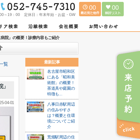
00
00
00～19：00
定休日：
年末年始・お盆・GW
二病院」の概要！診療内容もご紹介
介
最新記事
一覧
名古屋市昭和区
にある「昭和美
術館」の概要！
院」
茶道具や庭園の
特徴も...
25-04-01
八事日赤駅周辺
の住みやすさ
は？概要と住環
境についてご紹
介
荒畑駅周辺の住