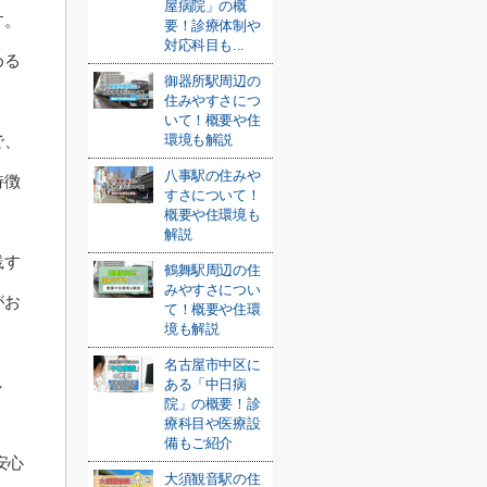
屋病院」の概
す。
要！診療体制や
対応科目も...
める
御器所駅周辺の
。
住みやすさにつ
いて！概要や住
環境も解説
で、
八事駅の住みや
特徴
すさについて！
概要や住環境も
解説
践す
鶴舞駅周辺の住
みやすさについ
がお
て！概要や住環
境も解説
名古屋市中区に
し
ある「中日病
院」の概要！診
療科目や医療設
備もご紹介
安心
大須観音駅の住