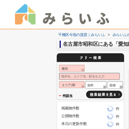
千種区今池の賃貸｜みらいふ
>
みらいふ
名古屋市昭和区にある「愛知
種別
エリア| 駅
賃料
面積
-
件該当
掲載物件数
件
公開物件数
件
本日の更新件数
件