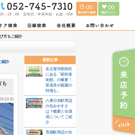
00
00
00～19：00
定休日：
年末年始・お盆・GW
び方もご紹介
最新記事
ご紹介
名古屋市昭和区
にある「昭和美
術館」の概要！
方も
茶道具や庭園の
特徴も...
24-10-15
八事日赤駅周辺
の住みやすさ
は？概要と住環
境についてご紹
介
荒畑駅周辺の住