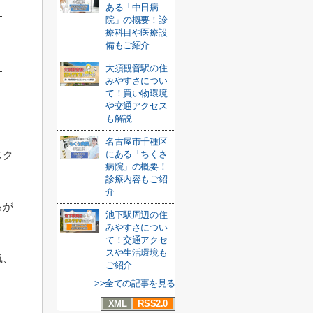
ある「中日病
院」の概要！診
療科目や医療設
備もご紹介
大須観音駅の住
みやすさについ
て！買い物環境
や交通アクセス
も解説
名古屋市千種区
にある「ちくさ
スク
病院」の概要！
診療内容もご紹
介
ろが
池下駅周辺の住
みやすさについ
て！交通アクセ
スや生活環境も
気、
ご紹介
>>全ての記事を見る
XML
RSS2.0