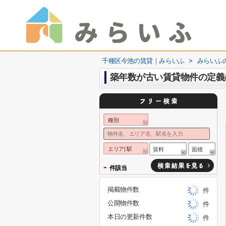
千種区今池の賃貸｜みらいふ
>
みらいふ
築年数が古い賃貸物件の定義
種別
エリア| 駅
賃料
面積
-
件該当
掲載物件数
件
公開物件数
件
本日の更新件数
件