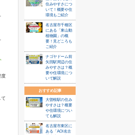
住みやすさにつ
いて！概要や住
環境もご紹介
名古屋市千種区
にある「東山動
植物園」の概
要！見どころも
ご紹介
ナゴヤドーム前
ト
矢田駅周辺の住
みやすさは？概
要や住環境につ
程度
いて解説
おすすめ記事
して
大曽根駅の住み
やすさは？概要
や住環境につい
ても解説
名古屋市東区に
ある「AOI名古