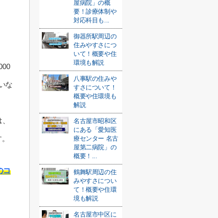
屋病院」の概
要！診療体制や
対応科目も...
御器所駅周辺の
住みやすさにつ
いて！概要や住
環境も解説
00
八事駅の住みや
いな
すさについて！
概要や住環境も
解説
は、
名古屋市昭和区
にある「愛知医
す。
療センター 名古
屋第二病院」の
概要！...
のコ
鶴舞駅周辺の住
みやすさについ
て！概要や住環
境も解説
名古屋市中区に