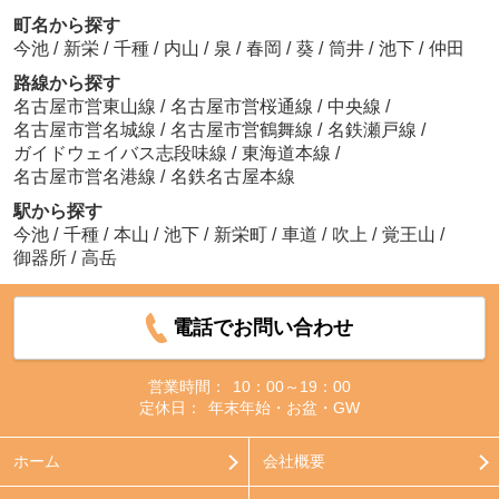
町名から探す
今池
/
新栄
/
千種
/
内山
/
泉
/
春岡
/
葵
/
筒井
/
池下
/
仲田
路線から探す
名古屋市営東山線
/
名古屋市営桜通線
/
中央線
/
名古屋市営名城線
/
名古屋市営鶴舞線
/
名鉄瀬戸線
/
ガイドウェイバス志段味線
/
東海道本線
/
名古屋市営名港線
/
名鉄名古屋本線
駅から探す
今池
/
千種
/
本山
/
池下
/
新栄町
/
車道
/
吹上
/
覚王山
/
御器所
/
高岳
電話でお問い合わせ
営業時間：
10：00～19：00
定休日：
年末年始・お盆・GW
ホーム
会社概要