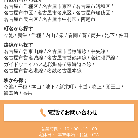
名古屋市千種区
/
名古屋市東区
/
名古屋市昭和区
/
名古屋市中区
/
名古屋市名東区
/
名古屋市瑞穂区
/
名古屋市天白区
/
名古屋市中村区
/
西尾市
町名から探す
今池
/
新栄
/
千種
/
内山
/
泉
/
春岡
/
葵
/
筒井
/
池下
/
仲田
路線から探す
名古屋市営東山線
/
名古屋市営桜通線
/
中央線
/
名古屋市営名城線
/
名古屋市営鶴舞線
/
名鉄瀬戸線
/
ガイドウェイバス志段味線
/
東海道本線
/
名古屋市営名港線
/
名鉄名古屋本線
駅から探す
今池
/
千種
/
本山
/
池下
/
新栄町
/
車道
/
吹上
/
覚王山
/
御器所
/
高岳
電話でお問い合わせ
営業時間：
10：00～19：00
定休日：
年末年始・お盆・GW