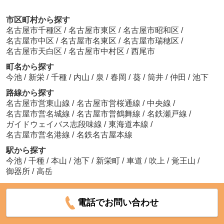
市区町村から探す
名古屋市千種区
/
名古屋市東区
/
名古屋市昭和区
/
名古屋市中区
/
名古屋市名東区
/
名古屋市瑞穂区
/
名古屋市天白区
/
名古屋市中村区
/
西尾市
町名から探す
今池
/
新栄
/
千種
/
内山
/
泉
/
春岡
/
葵
/
筒井
/
仲田
/
池下
路線から探す
名古屋市営東山線
/
名古屋市営桜通線
/
中央線
/
名古屋市営名城線
/
名古屋市営鶴舞線
/
名鉄瀬戸線
/
ガイドウェイバス志段味線
/
東海道本線
/
名古屋市営名港線
/
名鉄名古屋本線
駅から探す
今池
/
千種
/
本山
/
池下
/
新栄町
/
車道
/
吹上
/
覚王山
/
御器所
/
高岳
電話でお問い合わせ