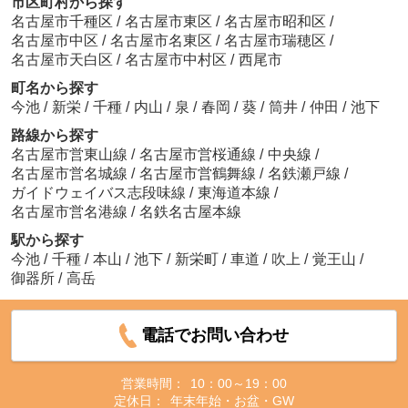
市区町村から探す
名古屋市千種区
/
名古屋市東区
/
名古屋市昭和区
/
名古屋市中区
/
名古屋市名東区
/
名古屋市瑞穂区
/
名古屋市天白区
/
名古屋市中村区
/
西尾市
町名から探す
今池
/
新栄
/
千種
/
内山
/
泉
/
春岡
/
葵
/
筒井
/
仲田
/
池下
路線から探す
名古屋市営東山線
/
名古屋市営桜通線
/
中央線
/
名古屋市営名城線
/
名古屋市営鶴舞線
/
名鉄瀬戸線
/
ガイドウェイバス志段味線
/
東海道本線
/
名古屋市営名港線
/
名鉄名古屋本線
駅から探す
今池
/
千種
/
本山
/
池下
/
新栄町
/
車道
/
吹上
/
覚王山
/
御器所
/
高岳
電話でお問い合わせ
営業時間：
10：00～19：00
定休日：
年末年始・お盆・GW