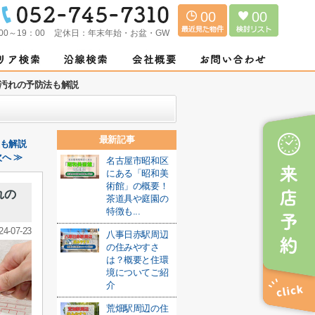
00
00
00～19：00
定休日：
年末年始・お盆・GW
汚れの予防法も解説
最新記事
策も解説
へ ≫
名古屋市昭和区
にある「昭和美
術館」の概要！
れの
茶道具や庭園の
特徴も...
24-07-23
八事日赤駅周辺
の住みやすさ
は？概要と住環
境についてご紹
介
荒畑駅周辺の住