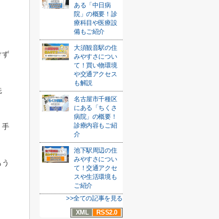
ある「中日病
院」の概要！診
療科目や医療設
備もご紹介
大須観音駅の住
けず
みやすさについ
て！買い物環境
や交通アクセス
も解説
洗
名古屋市千種区
にある「ちくさ
病院」の概要！
診療内容もご紹
、手
介
池下駅周辺の住
みやすさについ
もう
て！交通アクセ
スや生活環境も
ご紹介
>>全ての記事を見る
XML
RSS2.0