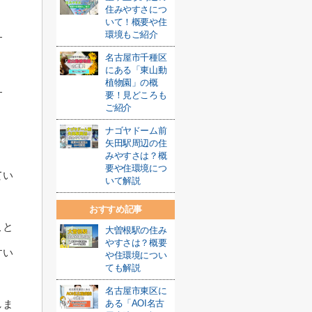
住みやすさにつ
いて！概要や住
環境もご紹介
名古屋市千種区
にある「東山動
植物園」の概
要！見どころも
ご紹介
ナゴヤドーム前
矢田駅周辺の住
みやすさは？概
要や住環境につ
てい
いて解説
おすすめ記事
こと
大曽根駅の住み
やすさは？概要
すい
や住環境につい
ても解説
名古屋市東区に
ある「AOI名古
しま