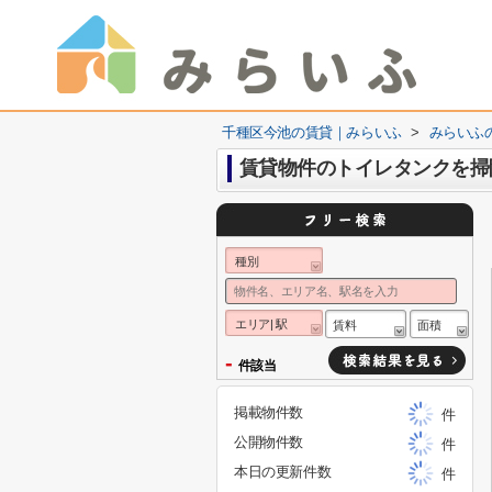
千種区今池の賃貸｜みらいふ
>
みらいふ
賃貸物件のトイレタンクを掃
種別
エリア| 駅
賃料
面積
-
件該当
掲載物件数
件
公開物件数
件
本日の更新件数
件