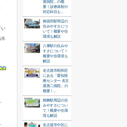
屋病院」の概
要！診療体制や
ま
対応科目も...
御器所駅周辺の
住みやすさにつ
てい
いて！概要や住
環境も解説
除不
八事駅の住みや
すさについて！
概要や住環境も
解説
での
名古屋市昭和区
にある「愛知医
療センター 名古
屋第二病院」の
概要！...
鶴舞駅周辺の住
みやすさについ
て！概要や住環
境も解説
名古屋市中区に