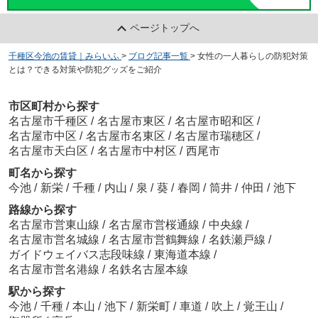
ページトップへ
千種区今池の賃貸｜みらいふ
>
ブログ記事一覧
>
女性の一人暮らしの防犯対策
とは？できる対策や防犯グッズをご紹介
市区町村から探す
名古屋市千種区
/
名古屋市東区
/
名古屋市昭和区
/
名古屋市中区
/
名古屋市名東区
/
名古屋市瑞穂区
/
名古屋市天白区
/
名古屋市中村区
/
西尾市
町名から探す
今池
/
新栄
/
千種
/
内山
/
泉
/
葵
/
春岡
/
筒井
/
仲田
/
池下
路線から探す
名古屋市営東山線
/
名古屋市営桜通線
/
中央線
/
名古屋市営名城線
/
名古屋市営鶴舞線
/
名鉄瀬戸線
/
ガイドウェイバス志段味線
/
東海道本線
/
名古屋市営名港線
/
名鉄名古屋本線
駅から探す
今池
/
千種
/
本山
/
池下
/
新栄町
/
車道
/
吹上
/
覚王山
/