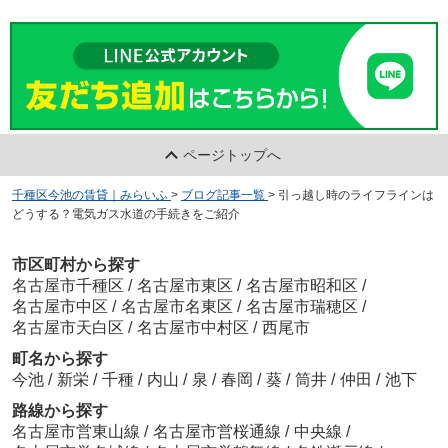
ページトップへ
千種区今池の賃貸｜みらいふ
>
ブログ記事一覧
>
引っ越し時のライフラインは
どうする？電気ガス水道の手続きをご紹介
市区町村から探す
名古屋市千種区
/
名古屋市東区
/
名古屋市昭和区
/
名古屋市中区
/
名古屋市名東区
/
名古屋市瑞穂区
/
名古屋市天白区
/
名古屋市中村区
/
西尾市
町名から探す
今池
/
新栄
/
千種
/
内山
/
泉
/
春岡
/
葵
/
筒井
/
仲田
/
池下
路線から探す
名古屋市営東山線
/
名古屋市営桜通線
/
中央線
/