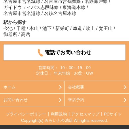
名古屋市営名城線
/
名古屋市営鶴舞線
/
名鉄瀬戸線
/
ガイドウェイバス志段味線
/
東海道本線
/
名古屋市営名港線
/
名鉄名古屋本線
駅から探す
今池
/
千種
/
本山
/
池下
/
新栄町
/
車道
/
吹上
/
覚王山
/
御器所
/
高岳
電話でお問い合わせ
営業時間：
10：00～19：00
定休日：
年末年始・お盆・GW
ホーム
会社概要
お問い合わせ
来店予約
プライバシーポリシー
利用規約
アクセスマップ
PCサイト
Copyright(c) みらいふ今池店 All rights reserved.