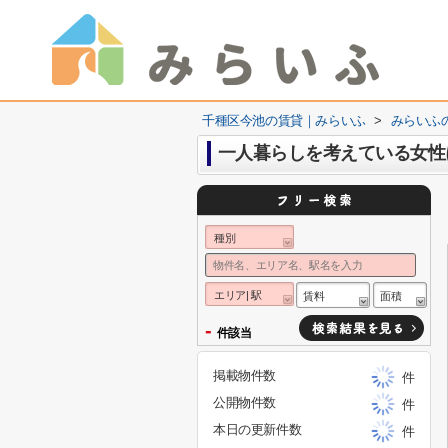
千種区今池の賃貸｜みらいふ
>
みらいふ
一人暮らしを考えている女性
種別
エリア| 駅
賃料
面積
-
件該当
掲載物件数
件
公開物件数
件
本日の更新件数
件