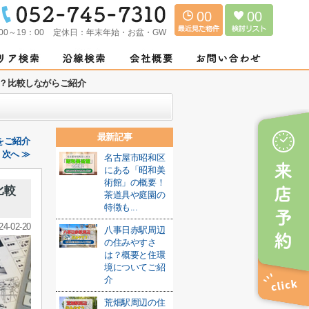
00
00
00～19：00
定休日：
年末年始・お盆・GW
？比較しながらご紹介
最新記事
をご紹介
次へ ≫
名古屋市昭和区
にある「昭和美
術館」の概要！
比較
茶道具や庭園の
特徴も...
24-02-20
八事日赤駅周辺
の住みやすさ
は？概要と住環
境についてご紹
介
荒畑駅周辺の住