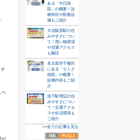
ある「中日病
院」の概要！診
療科目や医療設
備もご紹介
大須観音駅の住
みやすさについ
て！買い物環境
や交通アクセス
も解説
名古屋市千種区
にある「ちくさ
ッチ
病院」の概要！
診療内容もご紹
介
スペ
池下駅周辺の住
みやすさについ
。
て！交通アクセ
スや生活環境も
ご紹介
>>全ての記事を見る
XML
RSS2.0
間が