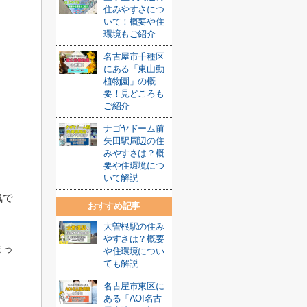
住みやすさにつ
いて！概要や住
環境もご紹介
名古屋市千種区
にある「東山動
植物園」の概
要！見どころも
ご紹介
ナゴヤドーム前
矢田駅周辺の住
みやすさは？概
要や住環境につ
いて解説
気で
おすすめ記事
大曽根駅の住み
やすさは？概要
まっ
や住環境につい
ても解説
名古屋市東区に
ある「AOI名古