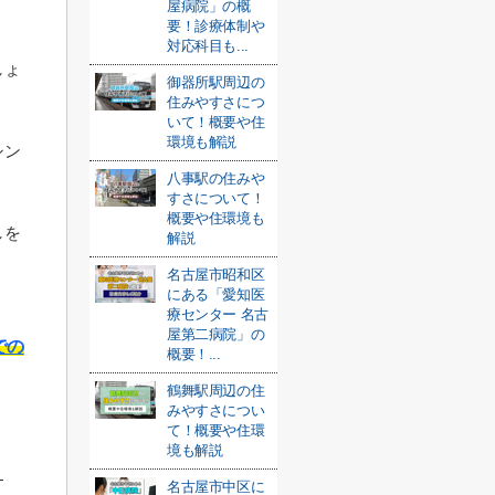
屋病院」の概
要！診療体制や
対応科目も...
しょ
御器所駅周辺の
住みやすさにつ
いて！概要や住
環境も解説
シン
八事駅の住みや
すさについて！
概要や住環境も
しを
解説
名古屋市昭和区
にある「愛知医
療センター 名古
屋第二病院」の
での
概要！...
鶴舞駅周辺の住
みやすさについ
て！概要や住環
境も解説
名古屋市中区に