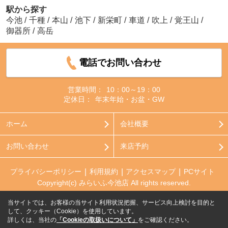
駅から探す
今池
/
千種
/
本山
/
池下
/
新栄町
/
車道
/
吹上
/
覚王山
/
御器所
/
高岳
電話でお問い合わせ
営業時間：
10：00～19：00
定休日：
年末年始・お盆・GW
ホーム
会社概要
お問い合わせ
来店予約
プライバシーポリシー
利用規約
アクセスマップ
PCサイト
Copyright(c) みらいふ今池店 All rights reserved.
当サイトでは、お客様の当サイト利用状況把握、サービス向上検討を目的と
して、クッキー（Cookie）を使用しています。
詳しくは、当社の
「Cookieの取扱いについて」
をご確認ください。