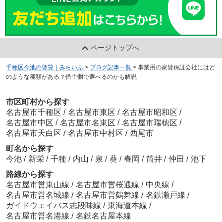
ページトップへ
千種区今池の賃貸｜みらいふ
>
ブログ記事一覧
>
事業用の家賃保証会社にはど
のような種類がある？借主側で選べるのかも解説
市区町村から探す
名古屋市千種区
/
名古屋市東区
/
名古屋市昭和区
/
名古屋市中区
/
名古屋市名東区
/
名古屋市瑞穂区
/
名古屋市天白区
/
名古屋市中村区
/
西尾市
町名から探す
今池
/
新栄
/
千種
/
内山
/
泉
/
葵
/
春岡
/
筒井
/
仲田
/
池下
路線から探す
名古屋市営東山線
/
名古屋市営桜通線
/
中央線
/
名古屋市営名城線
/
名古屋市営鶴舞線
/
名鉄瀬戸線
/
ガイドウェイバス志段味線
/
東海道本線
/
名古屋市営名港線
/
名鉄名古屋本線