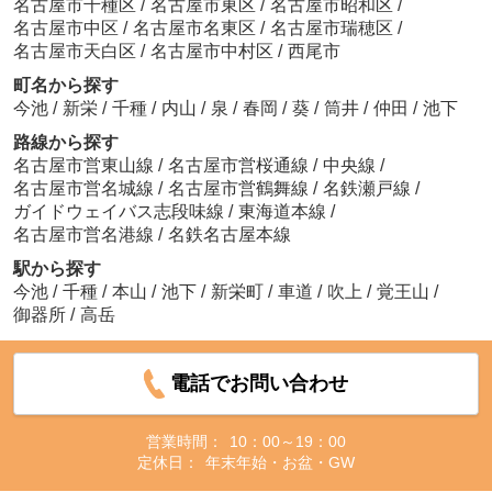
名古屋市千種区
/
名古屋市東区
/
名古屋市昭和区
/
名古屋市中区
/
名古屋市名東区
/
名古屋市瑞穂区
/
名古屋市天白区
/
名古屋市中村区
/
西尾市
町名から探す
今池
/
新栄
/
千種
/
内山
/
泉
/
春岡
/
葵
/
筒井
/
仲田
/
池下
路線から探す
名古屋市営東山線
/
名古屋市営桜通線
/
中央線
/
名古屋市営名城線
/
名古屋市営鶴舞線
/
名鉄瀬戸線
/
ガイドウェイバス志段味線
/
東海道本線
/
名古屋市営名港線
/
名鉄名古屋本線
駅から探す
今池
/
千種
/
本山
/
池下
/
新栄町
/
車道
/
吹上
/
覚王山
/
御器所
/
高岳
電話でお問い合わせ
営業時間：
10：00～19：00
定休日：
年末年始・お盆・GW