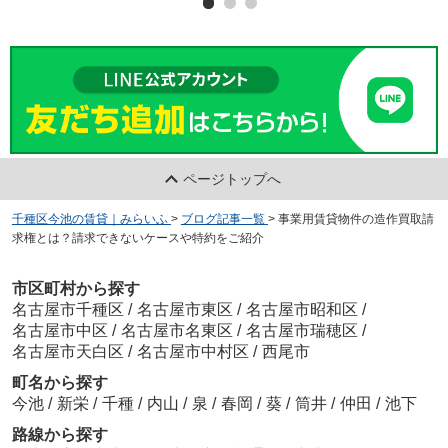
ページトップへ
千種区今池の賃貸｜みらいふ
>
ブログ記事一覧
>
事業用賃貸物件の造作買取請
求権とは？請求できないケースや特約をご紹介
市区町村から探す
名古屋市千種区
/
名古屋市東区
/
名古屋市昭和区
/
名古屋市中区
/
名古屋市名東区
/
名古屋市瑞穂区
/
名古屋市天白区
/
名古屋市中村区
/
西尾市
町名から探す
今池
/
新栄
/
千種
/
内山
/
泉
/
春岡
/
葵
/
筒井
/
仲田
/
池下
路線から探す