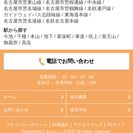
名古屋市営東山線
/
名古屋市営桜通線
/
中央線
/
名古屋市営名城線
/
名古屋市営鶴舞線
/
名鉄瀬戸線
/
ガイドウェイバス志段味線
/
東海道本線
/
名古屋市営名港線
/
名鉄名古屋本線
駅から探す
今池
/
千種
/
本山
/
池下
/
新栄町
/
車道
/
吹上
/
覚王山
/
御器所
/
高岳
電話でお問い合わせ
営業時間：
10：00～19：00
定休日：
年末年始・お盆・GW
ホーム
会社概要
お問い合わせ
来店予約
プライバシーポリシー
利用規約
アクセスマップ
PCサイト
Copyright(c) みらいふ今池店 All rights reserved.