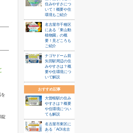
住みやすさにつ
いて！概要や住
環境もご紹介
名古屋市千種区
にある「東山動
植物園」の概
要！見どころも
ご紹介
ナゴヤドーム前
矢田駅周辺の住
みやすさは？概
と
要や住環境につ
いて解説
おすすめ記事
器を
大曽根駅の住み
やすさは？概要
や住環境につい
ても解説
解錠
名古屋市東区に
ある「AOI名古