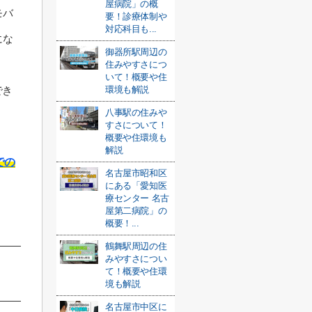
屋病院」の概
モバ
要！診療体制や
対応科目も...
にな
御器所駅周辺の
住みやすさにつ
いて！概要や住
環境も解説
でき
八事駅の住みや
すさについて！
概要や住環境も
解説
での
名古屋市昭和区
にある「愛知医
療センター 名古
屋第二病院」の
概要！...
鶴舞駅周辺の住
みやすさについ
て！概要や住環
境も解説
名古屋市中区に