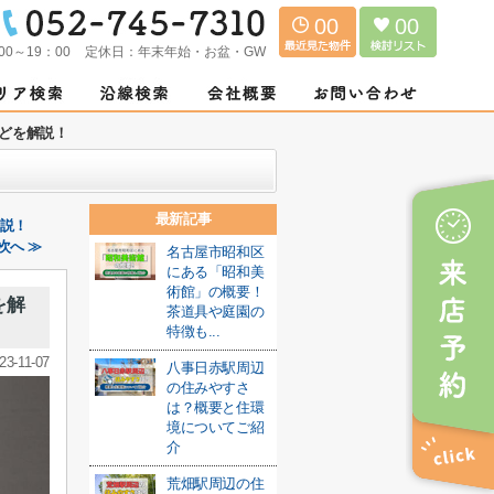
00
00
00～19：00
定休日：
年末年始・お盆・GW
どを解説！
最新記事
解説！
次へ ≫
名古屋市昭和区
にある「昭和美
術館」の概要！
を解
茶道具や庭園の
特徴も...
23-11-07
八事日赤駅周辺
の住みやすさ
は？概要と住環
境についてご紹
介
荒畑駅周辺の住