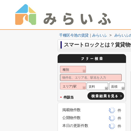
千種区今池の賃貸｜みらいふ
>
みらいふ
スマートロックとは？賃貸物
種別
エリア| 駅
賃料
面積
-
件該当
掲載物件数
件
公開物件数
件
本日の更新件数
件