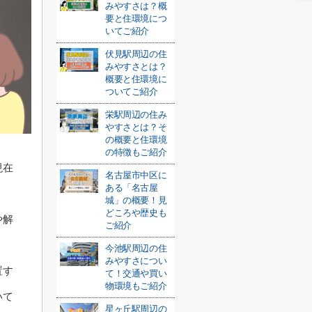
みやすさは？概
要と住環境につ
いてご紹介
伏見駅周辺の住
みやすさとは？
概要と住環境に
ついてご紹介
栄駅周辺の住み
やすさとは？そ
の概要と住環境
の特徴もご紹介
現在
名古屋市中区に
ある「名古屋
城」の概要！見
どころや歴史も
や解
ご紹介
今池駅周辺の住
みやすさについ
置す
て！交通や買い
物環境もご紹介
いて
星ヶ丘駅周辺の