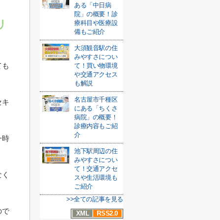
ある「中日病
院」の概要！診
リ
療科目や医療設
備もご紹介
大須観音駅の住
みやすさについ
ても
て！買い物環境
や交通アクセス
も解説
名古屋市千種区
セキ
にある「ちくさ
病院」の概要！
診療内容もご紹
介
一時
池下駅周辺の住
みやすさについ
て！交通アクセ
なく
スや生活環境も
ご紹介
>>全ての記事を見る
ので
XML
RSS2.0