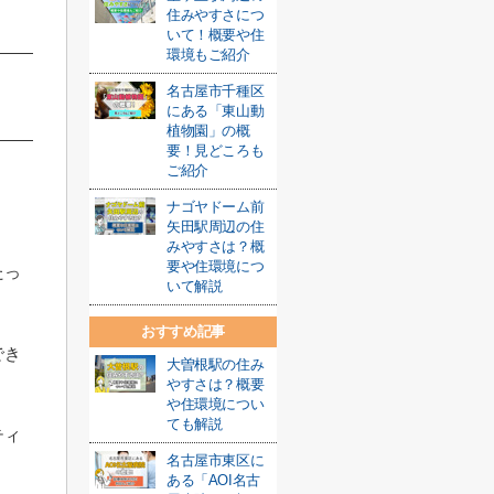
住みやすさにつ
いて！概要や住
環境もご紹介
名古屋市千種区
にある「東山動
植物園」の概
要！見どころも
ご紹介
ナゴヤドーム前
矢田駅周辺の住
みやすさは？概
要や住環境につ
たっ
いて解説
おすすめ記事
でき
大曽根駅の住み
やすさは？概要
や住環境につい
ても解説
ティ
名古屋市東区に
ある「AOI名古