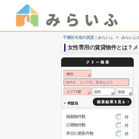
千種区今池の賃貸｜みらいふ
>
みらいふ
女性専用の賃貸物件とは？メ
種別
エリア| 駅
賃料
面積
-
件該当
掲載物件数
件
公開物件数
件
本日の更新件数
件