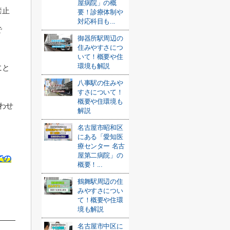
屋病院」の概
禁止
要！診療体制や
対応科目も...
で
御器所駅周辺の
住みやすさにつ
いて！概要や住
環境も解説
にと
八事駅の住みや
すさについて！
概要や住環境も
わせ
解説
名古屋市昭和区
にある「愛知医
療センター 名古
屋第二病院」の
での
概要！...
鶴舞駅周辺の住
みやすさについ
て！概要や住環
境も解説
名古屋市中区に