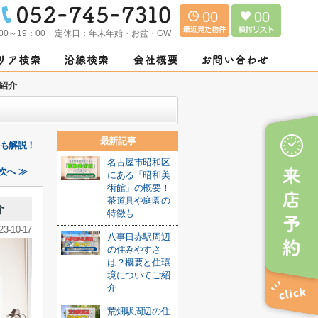
00
00
00～19：00
定休日：
年末年始・お盆・GW
紹介
最新記事
点も解説！
名古屋市昭和区
次へ ≫
にある「昭和美
術館」の概要！
茶道具や庭園の
介
特徴も...
23-10-17
八事日赤駅周辺
の住みやすさ
は？概要と住環
境についてご紹
介
荒畑駅周辺の住