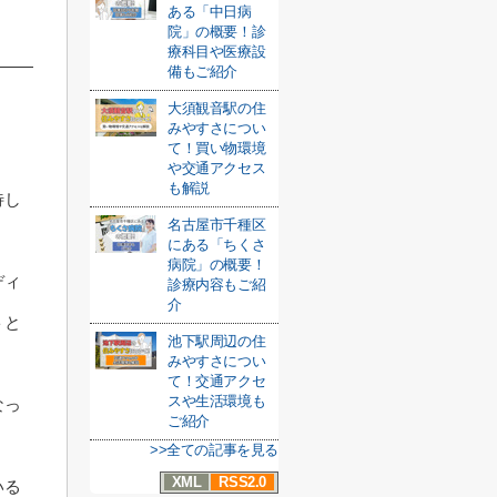
ある「中日病
院」の概要！診
療科目や医療設
備もご紹介
大須観音駅の住
みやすさについ
て！買い物環境
や交通アクセス
も解説
待し
名古屋市千種区
にある「ちくさ
病院」の概要！
ディ
診療内容もご紹
介
トと
池下駅周辺の住
みやすさについ
て！交通アクセ
スや生活環境も
なっ
ご紹介
>>全ての記事を見る
XML
RSS2.0
いる