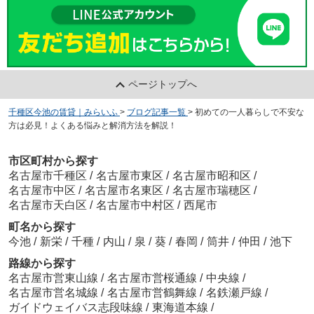
ページトップへ
千種区今池の賃貸｜みらいふ
>
ブログ記事一覧
>
初めての一人暮らしで不安な
方は必見！よくある悩みと解消方法を解説！
市区町村から探す
名古屋市千種区
/
名古屋市東区
/
名古屋市昭和区
/
名古屋市中区
/
名古屋市名東区
/
名古屋市瑞穂区
/
名古屋市天白区
/
名古屋市中村区
/
西尾市
町名から探す
今池
/
新栄
/
千種
/
内山
/
泉
/
葵
/
春岡
/
筒井
/
仲田
/
池下
路線から探す
名古屋市営東山線
/
名古屋市営桜通線
/
中央線
/
名古屋市営名城線
/
名古屋市営鶴舞線
/
名鉄瀬戸線
/
ガイドウェイバス志段味線
/
東海道本線
/