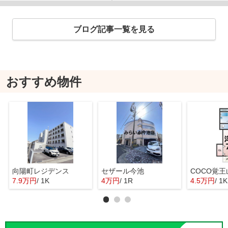
ブログ記事一覧を見る
おすすめ物件
向陽町レジデンス
セザール今池
COCO覚王
7.9万円
/ 1K
4万円
/ 1R
4.5万円
/ 1K