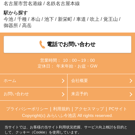
名古屋市営名港線
/
名鉄名古屋本線
駅から探す
今池
/
千種
/
本山
/
池下
/
新栄町
/
車道
/
吹上
/
覚王山
/
御器所
/
高岳
電話でお問い合わせ
営業時間：
10：00～19：00
定休日：
年末年始・お盆・GW
ホーム
会社概要
お問い合わせ
来店予約
プライバシーポリシー
利用規約
アクセスマップ
PCサイト
Copyright(c) みらいふ今池店 All rights reserved.
当サイトでは、お客様の当サイト利用状況把握、サービス向上検討を目的と
して、クッキー（Cookie）を使用しています。