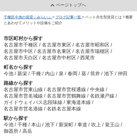
ページトップへ
千種区今池の賃貸｜みらいふ
>
ブログ記事一覧
>
ペット共生型賃貸とは？概要
とあわせてメリットや設備をご紹介
市区町村から探す
名古屋市千種区
/
名古屋市東区
/
名古屋市昭和区
/
名古屋市中区
/
名古屋市名東区
/
名古屋市瑞穂区
/
名古屋市天白区
/
名古屋市中村区
/
西尾市
町名から探す
今池
/
新栄
/
千種
/
内山
/
泉
/
春岡
/
葵
/
筒井
/
池下
/
仲田
路線から探す
名古屋市営東山線
/
名古屋市営桜通線
/
中央線
/
名古屋市営名城線
/
名古屋市営鶴舞線
/
名鉄瀬戸線
/
ガイドウェイバス志段味線
/
東海道本線
/
名古屋市営名港線
/
名鉄名古屋本線
駅から探す
今池
/
千種
/
本山
/
池下
/
新栄町
/
車道
/
吹上
/
覚王山
/
御器所
/
高岳