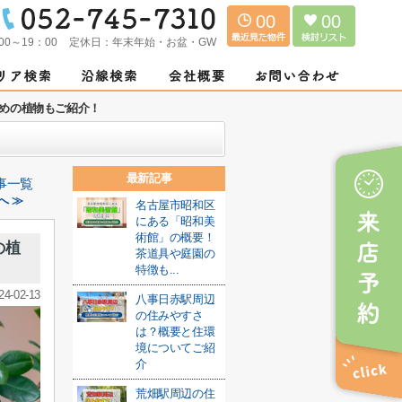
00
00
00～19：00
定休日：
年末年始・お盆・GW
めの植物もご紹介！
最新記事
事一覧
へ ≫
名古屋市昭和区
にある「昭和美
術館」の概要！
の植
茶道具や庭園の
特徴も...
24-02-13
八事日赤駅周辺
の住みやすさ
は？概要と住環
境についてご紹
介
荒畑駅周辺の住