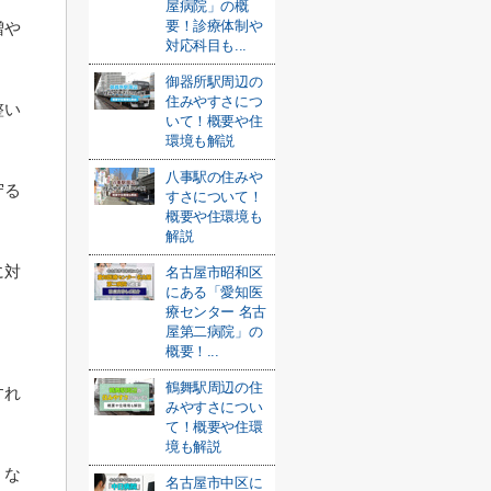
屋病院」の概
要！診療体制や
増や
対応科目も...
御器所駅周辺の
住みやすさにつ
整い
いて！概要や住
環境も解説
八事駅の住みや
守る
すさについて！
概要や住環境も
解説
に対
名古屋市昭和区
にある「愛知医
療センター 名古
屋第二病院」の
概要！...
鶴舞駅周辺の住
すれ
みやすさについ
て！概要や住環
境も解説
」な
名古屋市中区に