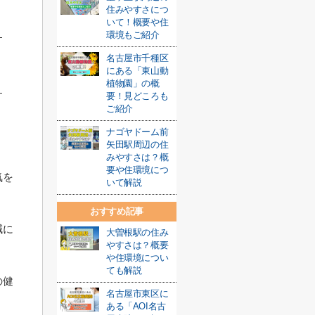
住みやすさにつ
いて！概要や住
環境もご紹介
名古屋市千種区
にある「東山動
植物園」の概
要！見どころも
ご紹介
ナゴヤドーム前
矢田駅周辺の住
みやすさは？概
要や住環境につ
気を
いて解説
おすすめ記事
減に
大曽根駅の住み
やすさは？概要
や住環境につい
ても解説
の健
名古屋市東区に
ある「AOI名古