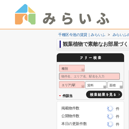
千種区今池の賃貸｜みらいふ
>
みらいふ
観葉植物で素敵なお部屋づく
種別
エリア| 駅
賃料
面積
-
件該当
掲載物件数
件
公開物件数
件
本日の更新件数
件