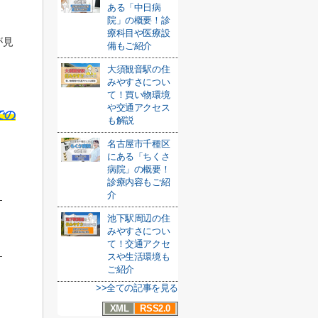
ある「中日病
院」の概要！診
療科目や医療設
が見
備もご紹介
大須観音駅の住
みやすさについ
て！買い物環境
や交通アクセス
での
も解説
名古屋市千種区
にある「ちくさ
病院」の概要！
診療内容もご紹
介
池下駅周辺の住
みやすさについ
て！交通アクセ
スや生活環境も
ご紹介
>>全ての記事を見る
XML
RSS2.0