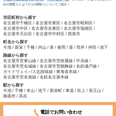
めの間取りとは？3つの間取りについてご紹介！
市区町村から探す
名古屋市千種区
/
名古屋市東区
/
名古屋市昭和区
/
名古屋市中区
/
名古屋市名東区
/
名古屋市瑞穂区
/
名古屋市天白区
/
名古屋市中村区
/
西尾市
町名から探す
今池
/
新栄
/
千種
/
内山
/
泉
/
春岡
/
葵
/
筒井
/
仲田
/
池下
路線から探す
名古屋市営東山線
/
名古屋市営桜通線
/
中央線
/
名古屋市営名城線
/
名古屋市営鶴舞線
/
名鉄瀬戸線
/
ガイドウェイバス志段味線
/
東海道本線
/
名古屋市営名港線
/
名鉄名古屋本線
駅から探す
今池
/
千種
/
本山
/
池下
/
新栄町
/
車道
/
吹上
/
覚王山
/
御器所
/
高岳
電話でお問い合わせ