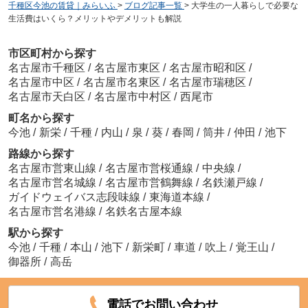
千種区今池の賃貸｜みらいふ
>
ブログ記事一覧
>
大学生の一人暮らしで必要な
生活費はいくら？メリットやデメリットも解説
市区町村から探す
名古屋市千種区
/
名古屋市東区
/
名古屋市昭和区
/
名古屋市中区
/
名古屋市名東区
/
名古屋市瑞穂区
/
名古屋市天白区
/
名古屋市中村区
/
西尾市
町名から探す
今池
/
新栄
/
千種
/
内山
/
泉
/
葵
/
春岡
/
筒井
/
仲田
/
池下
路線から探す
名古屋市営東山線
/
名古屋市営桜通線
/
中央線
/
名古屋市営名城線
/
名古屋市営鶴舞線
/
名鉄瀬戸線
/
ガイドウェイバス志段味線
/
東海道本線
/
名古屋市営名港線
/
名鉄名古屋本線
駅から探す
今池
/
千種
/
本山
/
池下
/
新栄町
/
車道
/
吹上
/
覚王山
/
御器所
/
高岳
電話でお問い合わせ