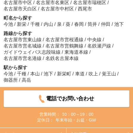
名古屋市中区
/
名古屋市名東区
/
名古屋市瑞穂区
/
名古屋市天白区
/
名古屋市中村区
/
西尾市
町名から探す
今池
/
新栄
/
千種
/
内山
/
泉
/
葵
/
春岡
/
筒井
/
仲田
/
池下
路線から探す
名古屋市営東山線
/
名古屋市営桜通線
/
中央線
/
名古屋市営名城線
/
名古屋市営鶴舞線
/
名鉄瀬戸線
/
ガイドウェイバス志段味線
/
東海道本線
/
名古屋市営名港線
/
名鉄名古屋本線
駅から探す
今池
/
千種
/
本山
/
池下
/
新栄町
/
車道
/
吹上
/
覚王山
/
御器所
/
高岳
電話でお問い合わせ
営業時間：
10：00～19：00
定休日：
年末年始・お盆・GW