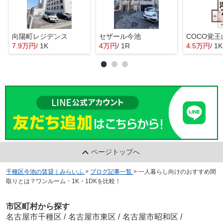
向陽町レジデンス
セザール今池
COCO覚王
7.9万円
/ 1K
4万円
/ 1R
4.5万円
/ 1K
ページトップへ
千種区今池の賃貸｜みらいふ
>
ブログ記事一覧
>
一人暮らし向けのおすすめ間
取りとは？ワンルーム・1K・1DKを比較！
市区町村から探す
名古屋市千種区
/
名古屋市東区
/
名古屋市昭和区
/