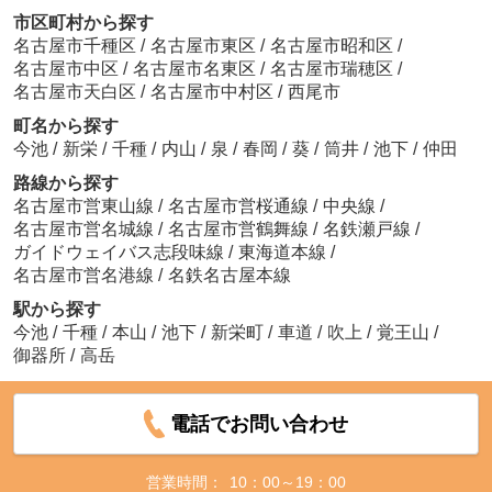
市区町村から探す
名古屋市千種区
/
名古屋市東区
/
名古屋市昭和区
/
名古屋市中区
/
名古屋市名東区
/
名古屋市瑞穂区
/
名古屋市天白区
/
名古屋市中村区
/
西尾市
町名から探す
今池
/
新栄
/
千種
/
内山
/
泉
/
春岡
/
葵
/
筒井
/
池下
/
仲田
路線から探す
名古屋市営東山線
/
名古屋市営桜通線
/
中央線
/
名古屋市営名城線
/
名古屋市営鶴舞線
/
名鉄瀬戸線
/
ガイドウェイバス志段味線
/
東海道本線
/
名古屋市営名港線
/
名鉄名古屋本線
駅から探す
今池
/
千種
/
本山
/
池下
/
新栄町
/
車道
/
吹上
/
覚王山
/
御器所
/
高岳
電話でお問い合わせ
営業時間：
10：00～19：00