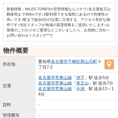
新着情報：MILES TONESの空室情報ならコチラ♪名古屋覚王山
郵便局まで389mです♪2駅利用できる場所にあるので利便性が
高いです♪駅まで徒歩5分の位置に立地する、アクセス良好な物
件です♪当社スタッフが地域の賃貸情報をご提供いたします♪お
客様のこだわりやご要望などございましたら、お気軽に当社へ
お問い合わせください(*^^*)
物件概要
愛知県
名古屋市千種区
西山元町
３
所在地
丁目7-2
名古屋市営東山線
「
池下
」駅 徒歩5分
名古屋市営東山線
「
覚王山
」駅 徒歩7分
交通
名古屋市営東山線
「
今池
」駅 徒歩13～1
4分
賃料
-
管理費等
-