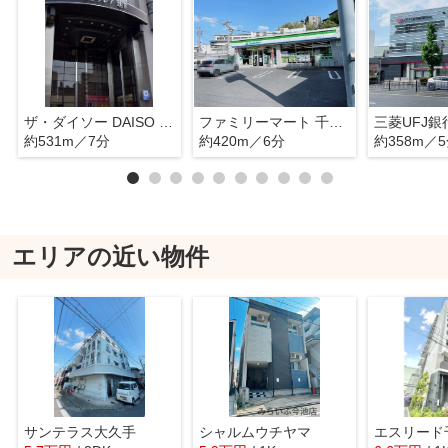
ザ・ダイソー DAISO パレマルシェ池下店
ファミリーマート 千種向陽店
約531m／7分
約420m／6分
約358m／
エリアの近い物件
サンテラス大久手
シャルムウチヤマ