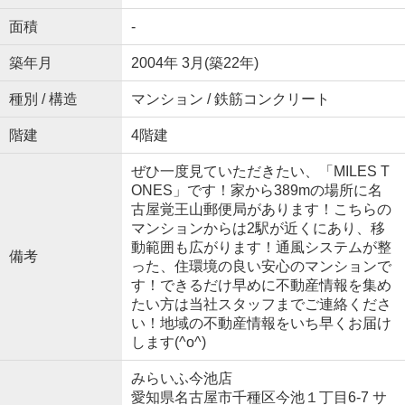
面積
-
築年月
2004年 3月(築22年)
種別 / 構造
マンション / 鉄筋コンクリート
階建
4階建
ぜひ一度見ていただきたい、「MILES T
ONES」です！家から389mの場所に名
古屋覚王山郵便局があります！こちらの
マンションからは2駅が近くにあり、移
動範囲も広がります！通風システムが整
備考
った、住環境の良い安心のマンションで
す！できるだけ早めに不動産情報を集め
たい方は当社スタッフまでご連絡くださ
い！地域の不動産情報をいち早くお届け
します(^o^)
みらいふ今池店
愛知県名古屋市千種区今池１丁目6-7 サ