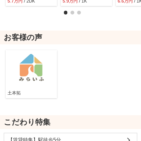
5.7
万
円
/ 2DK
5.9
万
円
/ 1K
6.6
万
円
/ 1
お客様の声
土本拓
こだわり特集
【賃貸特集】駅徒歩5分