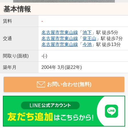
基本情報
賃料
-
名古屋市営東山線
「
池下
」駅 徒歩5分
交通
名古屋市営東山線
「
覚王山
」駅 徒歩7分
名古屋市営東山線
「
今池
」駅 徒歩13分
間取り(面積)
-(-)
築年月
2004年 3月(築22年)
お問い合わせ(無料)