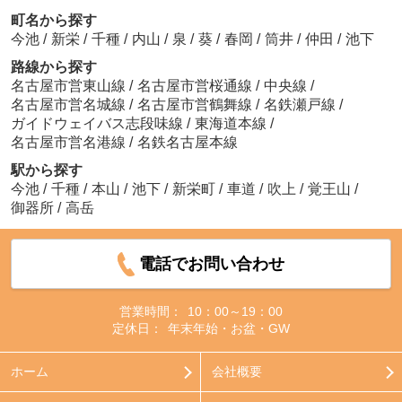
町名から探す
今池
/
新栄
/
千種
/
内山
/
泉
/
葵
/
春岡
/
筒井
/
仲田
/
池下
路線から探す
名古屋市営東山線
/
名古屋市営桜通線
/
中央線
/
名古屋市営名城線
/
名古屋市営鶴舞線
/
名鉄瀬戸線
/
ガイドウェイバス志段味線
/
東海道本線
/
名古屋市営名港線
/
名鉄名古屋本線
駅から探す
今池
/
千種
/
本山
/
池下
/
新栄町
/
車道
/
吹上
/
覚王山
/
御器所
/
高岳
電話でお問い合わせ
営業時間：
10：00～19：00
定休日：
年末年始・お盆・GW
ホーム
会社概要