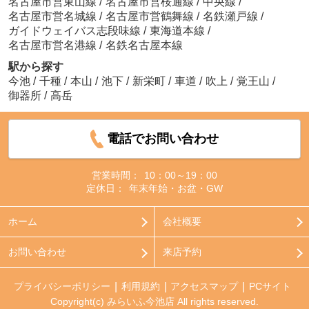
名古屋市営東山線
/
名古屋市営桜通線
/
中央線
/
名古屋市営名城線
/
名古屋市営鶴舞線
/
名鉄瀬戸線
/
ガイドウェイバス志段味線
/
東海道本線
/
名古屋市営名港線
/
名鉄名古屋本線
駅から探す
今池
/
千種
/
本山
/
池下
/
新栄町
/
車道
/
吹上
/
覚王山
/
御器所
/
高岳
電話でお問い合わせ
営業時間：
10：00～19：00
定休日：
年末年始・お盆・GW
ホーム
会社概要
お問い合わせ
来店予約
プライバシーポリシー
利用規約
アクセスマップ
PCサイト
Copyright(c) みらいふ今池店 All rights reserved.