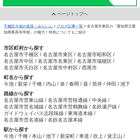
ページトップへ
千種区今池の賃貸｜みらいふ
>
ブログ記事一覧
>
名古屋市東区の「愛知県立愛
知商業高等学校」の魅力！特色についてもご紹介
市区町村から探す
名古屋市千種区
/
名古屋市東区
/
名古屋市昭和区
/
名古屋市中区
/
名古屋市名東区
/
名古屋市瑞穂区
/
名古屋市天白区
/
名古屋市中村区
/
西尾市
町名から探す
今池
/
新栄
/
千種
/
内山
/
泉
/
春岡
/
葵
/
筒井
/
仲田
/
池下
路線から探す
名古屋市営東山線
/
名古屋市営桜通線
/
中央線
/
名古屋市営名城線
/
名古屋市営鶴舞線
/
名鉄瀬戸線
/
ガイドウェイバス志段味線
/
東海道本線
/
名古屋市営名港線
/
名鉄名古屋本線
駅から探す
今池
/
千種
/
本山
/
池下
/
新栄町
/
車道
/
吹上
/
覚王山
/