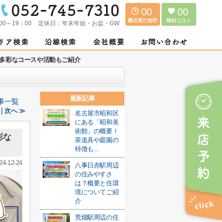
00
00
00～19：00
定休日：
年末年始・お盆・GW
多彩なコースや活動もご紹介
最新記事
事一覧
｜次へ ≫
名古屋市昭和区
にある「昭和美
術館」の概要！
彩な
茶道具や庭園の
特徴も...
24-12-24
八事日赤駅周辺
の住みやすさ
は？概要と住環
境についてご紹
介
荒畑駅周辺の住