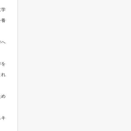
に学
を養
学へ
学を
まれ
ため
スキ