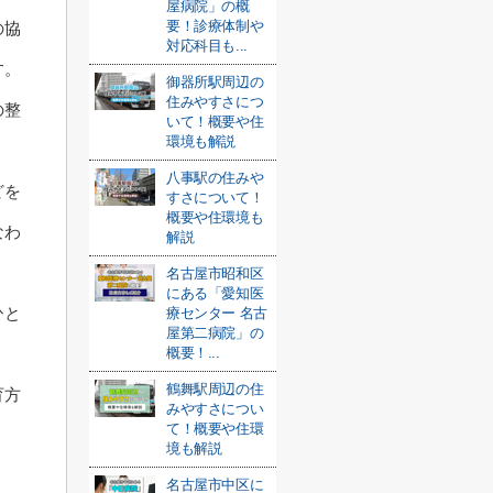
屋病院」の概
要！診療体制や
の協
対応科目も...
す。
御器所駅周辺の
住みやすさにつ
の整
いて！概要や住
環境も解説
。
八事駅の住みや
どを
すさについて！
概要や住環境も
なわ
解説
名古屋市昭和区
にある「愛知医
ひと
療センター 名古
屋第二病院」の
概要！...
鶴舞駅周辺の住
育方
みやすさについ
て！概要や住環
境も解説
名古屋市中区に