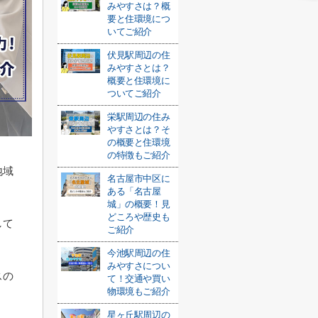
みやすさは？概
要と住環境につ
いてご紹介
伏見駅周辺の住
みやすさとは？
概要と住環境に
ついてご紹介
栄駅周辺の住み
やすさとは？そ
の概要と住環境
の特徴もご紹介
地域
名古屋市中区に
ある「名古屋
城」の概要！見
どころや歴史も
して
ご紹介
今池駅周辺の住
みやすさについ
スの
て！交通や買い
物環境もご紹介
星ヶ丘駅周辺の