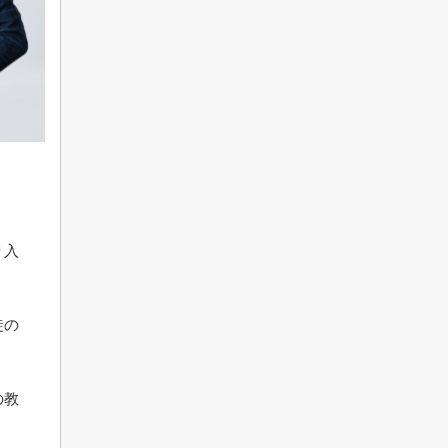
り入
徒の
の教