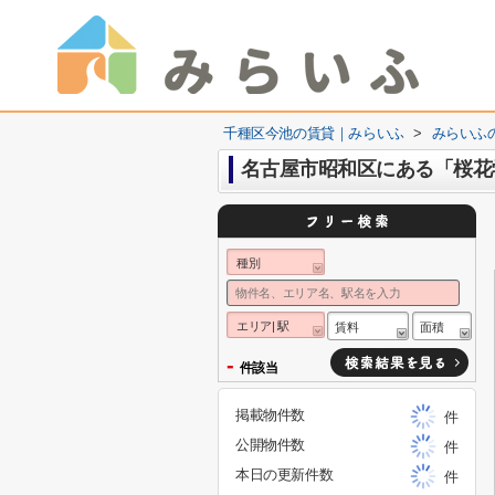
千種区今池の賃貸｜みらいふ
>
みらいふ
名古屋市昭和区にある「桜花
種別
エリア| 駅
賃料
面積
-
件該当
掲載物件数
件
公開物件数
件
本日の更新件数
件