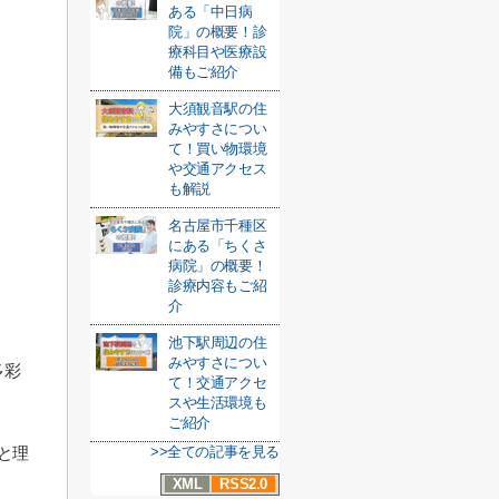
ある「中日病
院」の概要！診
療科目や医療設
備もご紹介
大須観音駅の住
みやすさについ
て！買い物環境
や交通アクセス
も解説
名古屋市千種区
にある「ちくさ
病院」の概要！
診療内容もご紹
介
池下駅周辺の住
みやすさについ
多彩
て！交通アクセ
スや生活環境も
ご紹介
>>全ての記事を見る
と理
XML
RSS2.0