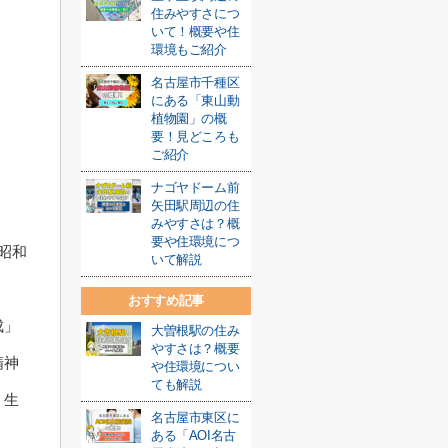
住みやすさにつ
いて！概要や住
環境もご紹介
名古屋市千種区
にある「東山動
植物園」の概
要！見どころも
ご紹介
ナゴヤドーム前
矢田駅周辺の住
みやすさは？概
要や住環境につ
昭和
いて解説
おすすめ記事
成」
大曽根駅の住み
やすさは？概要
精神
や住環境につい
ても解説
、生
名古屋市東区に
ある「AOI名古