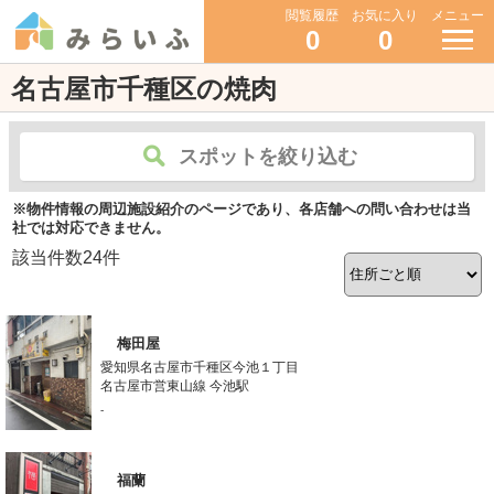
閲覧履歴
お気に入り
メニュー
0
0
名古屋市千種区の焼肉
スポットを絞り込む
※物件情報の周辺施設紹介のページであり、各店舗への問い合わせは当
社では対応できません。
該当件数
24
件
梅田屋
愛知県名古屋市千種区今池１丁目
名古屋市営東山線 今池駅
-
福蘭