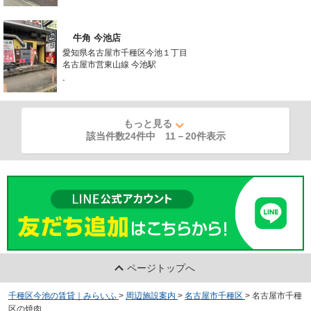
牛角 今池店
愛知県名古屋市千種区今池１丁目
名古屋市営東山線 今池駅
-
もっと見る
該当件数24件中
11
－
20
件表示
ページトップへ
千種区今池の賃貸｜みらいふ
>
周辺施設案内
>
名古屋市千種区
>
名古屋市千種
区の焼肉