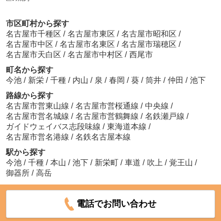
市区町村から探す
名古屋市千種区
/
名古屋市東区
/
名古屋市昭和区
/
名古屋市中区
/
名古屋市名東区
/
名古屋市瑞穂区
/
名古屋市天白区
/
名古屋市中村区
/
西尾市
町名から探す
今池
/
新栄
/
千種
/
内山
/
泉
/
春岡
/
葵
/
筒井
/
仲田
/
池下
路線から探す
名古屋市営東山線
/
名古屋市営桜通線
/
中央線
/
名古屋市営名城線
/
名古屋市営鶴舞線
/
名鉄瀬戸線
/
ガイドウェイバス志段味線
/
東海道本線
/
名古屋市営名港線
/
名鉄名古屋本線
駅から探す
今池
/
千種
/
本山
/
池下
/
新栄町
/
車道
/
吹上
/
覚王山
/
御器所
/
高岳
電話でお問い合わせ