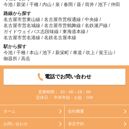
今池
/
新栄
/
千種
/
内山
/
泉
/
春岡
/
葵
/
筒井
/
池下
/
仲田
路線から探す
名古屋市営東山線
/
名古屋市営桜通線
/
中央線
/
名古屋市営名城線
/
名古屋市営鶴舞線
/
名鉄瀬戸線
/
ガイドウェイバス志段味線
/
東海道本線
/
名古屋市営名港線
/
名鉄名古屋本線
駅から探す
今池
/
千種
/
本山
/
池下
/
新栄町
/
車道
/
吹上
/
覚王山
/
御器所
/
高岳
電話でお問い合わせ
営業時間：
10：00～19：00
定休日：
年末年始・お盆・GW
ホーム
会社概要
お問い合わせ
来店予約