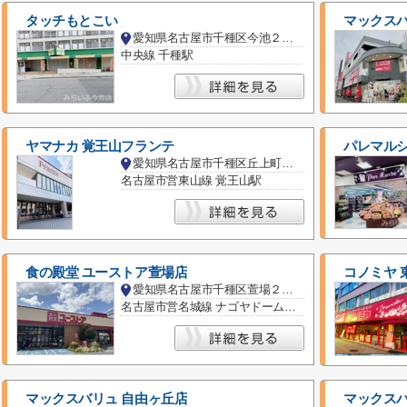
タッチもとこい
マックスバ
愛知県名古屋市千種区今池２丁目
中央線 千種駅
ヤマナカ 覚王山フランテ
パレマルシ
愛知県名古屋市千種区丘上町１丁目
名古屋市営東山線 覚王山駅
食の殿堂 ユーストア萱場店
コノミヤ 
愛知県名古屋市千種区萱場２丁目
名古屋市営名城線 ナゴヤドーム前矢田駅
マックスバリュ 自由ヶ丘店
マックスバ