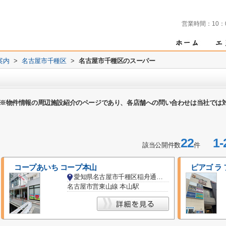
営業時間：
10：
案内
>
名古屋市千種区
>
名古屋市千種区のスーパー
※物件情報の周辺施設紹介のページであり、各店舗への問い合わせは当社では
22
1-
該当公開件数
件
コープあいち コープ本山
ピアゴ ラ
愛知県名古屋市千種区稲舟通１丁目
名古屋市営東山線 本山駅