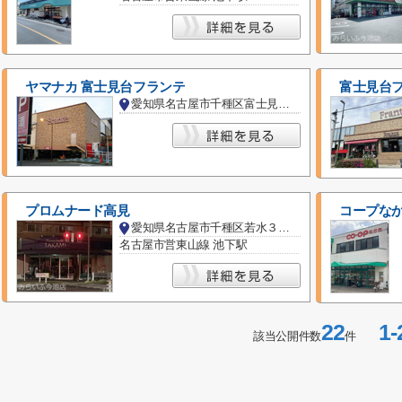
ヤマナカ 富士見台フランテ
富士見台
愛知県名古屋市千種区富士見台５丁目
プロムナード高見
コープな
愛知県名古屋市千種区若水３丁目
名古屋市営東山線 池下駅
22
1-
該当公開件数
件