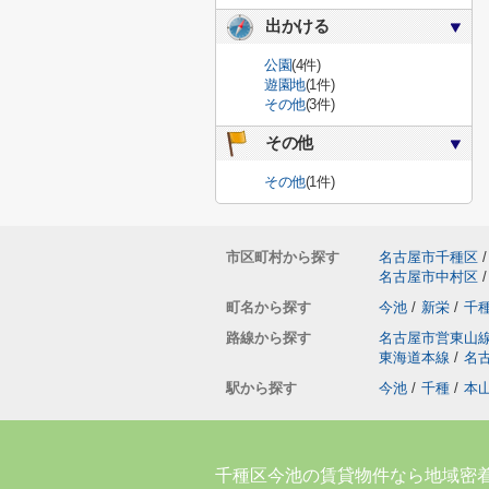
出かける
公園
(4件)
遊園地
(1件)
その他
(3件)
その他
その他
(1件)
市区町村から探す
名古屋市千種区
/
名古屋市中村区
/
町名から探す
今池
/
新栄
/
千
路線から探す
名古屋市営東山
東海道本線
/
名
駅から探す
今池
/
千種
/
本
千種区今池の賃貸物件なら地域密