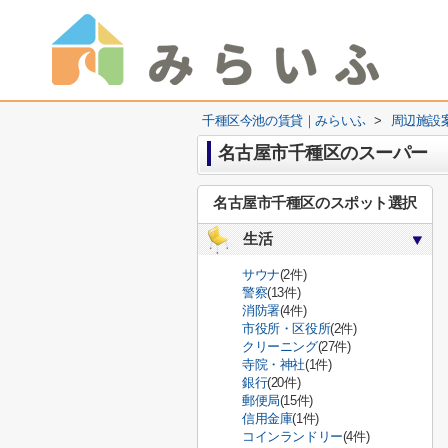
千種区今池の賃貸｜みらいふ
>
周辺施設
名古屋市千種区のスーパー
名古屋市千種区のスポット選択
生活
サウナ
(2件)
警察
(13件)
消防署
(4件)
市役所・区役所
(2件)
クリーニング
(27件)
寺院・神社
(1件)
銀行
(20件)
郵便局
(15件)
信用金庫
(1件)
コインランドリー
(4件)