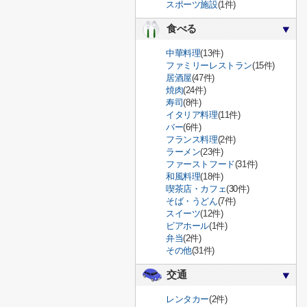
スポーツ施設
(1件)
食べる
中華料理
(13件)
ファミリーレストラン
(15件)
居酒屋
(47件)
焼肉
(24件)
寿司
(8件)
イタリア料理
(11件)
バー
(6件)
フランス料理
(2件)
ラーメン
(23件)
ファーストフード
(31件)
和風料理
(18件)
喫茶店・カフェ
(30件)
そば・うどん
(7件)
スイーツ
(12件)
ビアホール
(1件)
弁当
(2件)
その他
(31件)
交通
レンタカー
(2件)