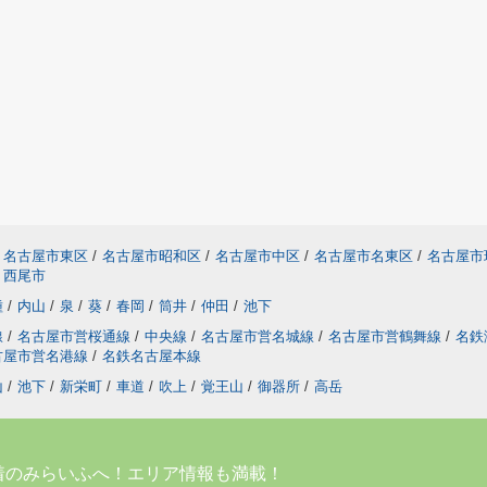
名古屋市東区
/
名古屋市昭和区
/
名古屋市中区
/
名古屋市名東区
/
名古屋市
西尾市
種
/
内山
/
泉
/
葵
/
春岡
/
筒井
/
仲田
/
池下
線
/
名古屋市営桜通線
/
中央線
/
名古屋市営名城線
/
名古屋市営鶴舞線
/
名鉄
古屋市営名港線
/
名鉄名古屋本線
山
/
池下
/
新栄町
/
車道
/
吹上
/
覚王山
/
御器所
/
高岳
着のみらいふへ！エリア情報も満載！