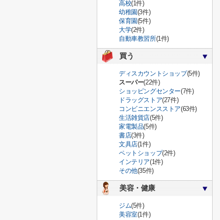
高校
(1件)
幼稚園
(3件)
保育園
(5件)
大学
(2件)
自動車教習所
(1件)
買う
ディスカウントショップ
(5件)
スーパー
(22件)
ショッピングセンター
(7件)
ドラッグストア
(27件)
コンビニエンスストア
(63件)
生活雑貨店
(5件)
家電製品
(5件)
書店
(3件)
文具店
(1件)
ペットショップ
(2件)
インテリア
(1件)
その他
(35件)
美容・健康
ジム
(5件)
美容室
(1件)