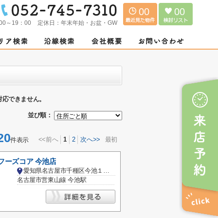
00
00
00～19：00
定休日：
年末年始・お盆・GW
対応できません。
並び順：
20
<<前へ
1
2
次へ>>
最初
件表示
 フーズコア 今池店
愛知県名古屋市千種区今池１丁目
名古屋市営東山線 今池駅