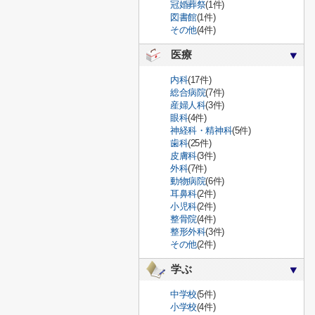
冠婚葬祭
(1件)
図書館
(1件)
その他
(4件)
医療
内科
(17件)
総合病院
(7件)
産婦人科
(3件)
眼科
(4件)
神経科・精神科
(5件)
歯科
(25件)
皮膚科
(3件)
外科
(7件)
動物病院
(6件)
耳鼻科
(2件)
小児科
(2件)
整骨院
(4件)
整形外科
(3件)
その他
(2件)
学ぶ
中学校
(5件)
小学校
(4件)