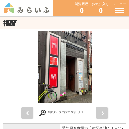
閲覧履歴
お気に入り
メニュー
0
0
福蘭
前
次
画像タップで拡大表示【
1
/1】
愛知県名古屋市千種区今池１丁目13-