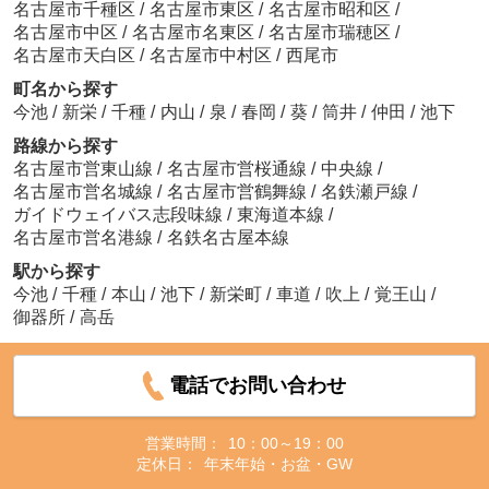
名古屋市千種区
/
名古屋市東区
/
名古屋市昭和区
/
名古屋市中区
/
名古屋市名東区
/
名古屋市瑞穂区
/
名古屋市天白区
/
名古屋市中村区
/
西尾市
町名から探す
今池
/
新栄
/
千種
/
内山
/
泉
/
春岡
/
葵
/
筒井
/
仲田
/
池下
路線から探す
名古屋市営東山線
/
名古屋市営桜通線
/
中央線
/
名古屋市営名城線
/
名古屋市営鶴舞線
/
名鉄瀬戸線
/
ガイドウェイバス志段味線
/
東海道本線
/
名古屋市営名港線
/
名鉄名古屋本線
駅から探す
今池
/
千種
/
本山
/
池下
/
新栄町
/
車道
/
吹上
/
覚王山
/
御器所
/
高岳
電話でお問い合わせ
営業時間：
10：00～19：00
定休日：
年末年始・お盆・GW