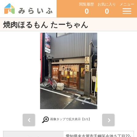
閲覧履歴
お気に入り
メニュー
0
0
焼肉ほるもん たーちゃん
前
次
画像タップで拡大表示【
1
/1】
愛知県名古屋市千種区今池５丁目22-