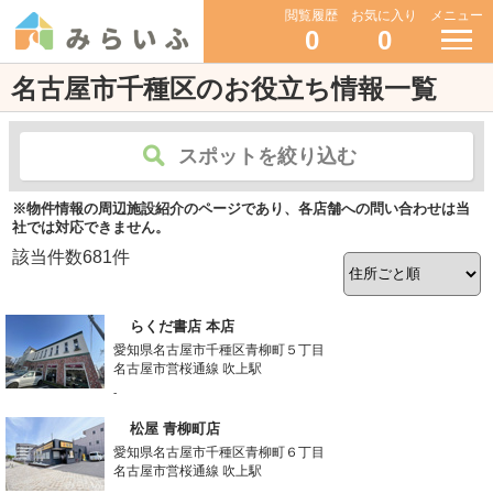
閲覧履歴
お気に入り
メニュー
0
0
名古屋市千種区のお役立ち情報一覧
スポットを絞り込む
※物件情報の周辺施設紹介のページであり、各店舗への問い合わせは当
社では対応できません。
該当件数
681
件
らくだ書店 本店
愛知県名古屋市千種区青柳町５丁目
名古屋市営桜通線 吹上駅
-
松屋 青柳町店
愛知県名古屋市千種区青柳町６丁目
名古屋市営桜通線 吹上駅