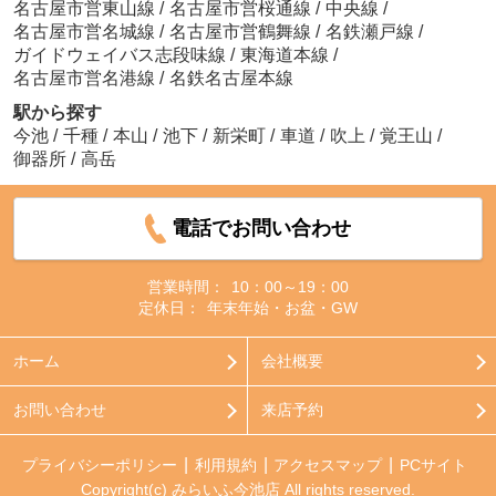
名古屋市営東山線
/
名古屋市営桜通線
/
中央線
/
名古屋市営名城線
/
名古屋市営鶴舞線
/
名鉄瀬戸線
/
ガイドウェイバス志段味線
/
東海道本線
/
名古屋市営名港線
/
名鉄名古屋本線
駅から探す
今池
/
千種
/
本山
/
池下
/
新栄町
/
車道
/
吹上
/
覚王山
/
御器所
/
高岳
電話でお問い合わせ
営業時間：
10：00～19：00
定休日：
年末年始・お盆・GW
ホーム
会社概要
お問い合わせ
来店予約
プライバシーポリシー
利用規約
アクセスマップ
PCサイト
Copyright(c) みらいふ今池店 All rights reserved.