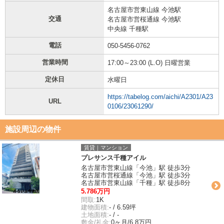
名古屋市営東山線 今池駅
交通
名古屋市営桜通線 今池駅
中央線 千種駅
電話
050-5456-0762
営業時間
17:00～23:00 (L.O) 日曜営業
定休日
水曜日
https://tabelog.com/aichi/A2301/A23
URL
0106/23061290/
施設周辺の物件
賃貸｜マンション
プレサンス千種アイル
名古屋市営東山線「今池」駅 徒歩3分
名古屋市営桜通線「今池」駅 徒歩3分
名古屋市営東山線「千種」駅 徒歩8分
5.786万円
間取:
1K
建物面積:
- / 6.59坪
土地面積:
- / -
敷金/礼金:
0ヶ月/6.8万円