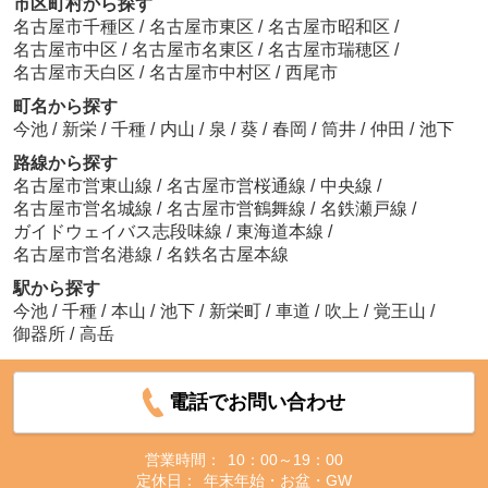
市区町村から探す
名古屋市千種区
/
名古屋市東区
/
名古屋市昭和区
/
名古屋市中区
/
名古屋市名東区
/
名古屋市瑞穂区
/
名古屋市天白区
/
名古屋市中村区
/
西尾市
町名から探す
今池
/
新栄
/
千種
/
内山
/
泉
/
葵
/
春岡
/
筒井
/
仲田
/
池下
路線から探す
名古屋市営東山線
/
名古屋市営桜通線
/
中央線
/
名古屋市営名城線
/
名古屋市営鶴舞線
/
名鉄瀬戸線
/
ガイドウェイバス志段味線
/
東海道本線
/
名古屋市営名港線
/
名鉄名古屋本線
駅から探す
今池
/
千種
/
本山
/
池下
/
新栄町
/
車道
/
吹上
/
覚王山
/
御器所
/
高岳
電話でお問い合わせ
営業時間：
10：00～19：00
定休日：
年末年始・お盆・GW