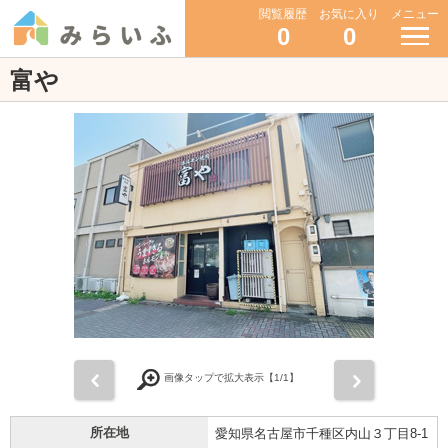
閲覧履歴
お気に入り
メニュー
0
0
富や
前
次
画像タップで拡大表示【
1
/1】
所在地
愛知県名古屋市千種区内山３丁目8-1