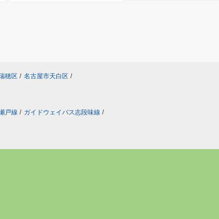
瑞穂区
/
名古屋市天白区
/
瀬戸線
/
ガイドウェイバス志段味線
/