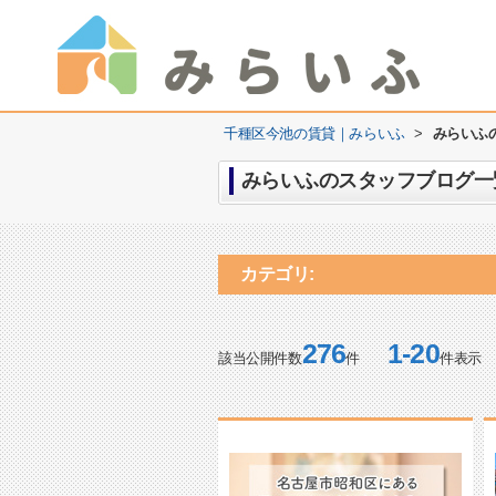
千種区今池の賃貸｜みらいふ
>
みらいふの
みらいふのスタッフブログ一覧 
カテゴリ:
276
1-20
該当公開件数
件
件表示