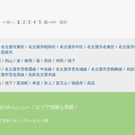
<<前へ
1
2
3
4
5
次へ>>
最初
名古屋市東区
/
名古屋市昭和区
/
名古屋市中区
/
名古屋市名東区
/
名古屋市
西尾市
種
/
内山
/
泉
/
春岡
/
葵
/
筒井
/
仲田
/
池下
線
/
名古屋市営桜通線
/
中央線
/
名古屋市営名城線
/
名古屋市営鶴舞線
/
名鉄
古屋市営名港線
/
名鉄名古屋本線
山
/
池下
/
新栄町
/
車道
/
吹上
/
覚王山
/
御器所
/
高岳
着のみらいふへ！エリア情報も満載！
丁目6-7 サンパワービル４階