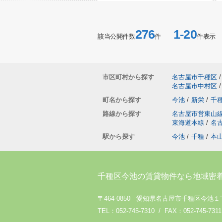
276
1-20
該当公開件数
件
件表示
市区町村から探す
名古屋市千種区
/
名古屋市中村区
/
町名から探す
今池
/
新栄
/
千
路線から探す
名古屋市営東山
東海道本線
/
名
駅から探す
今池
/
千種
/
本
千種区今池の賃貸物件なら地域密
〒464-0850 愛知県名古屋市千種区今池１
TEL：052-745-7310 / FAX：052-745-7311