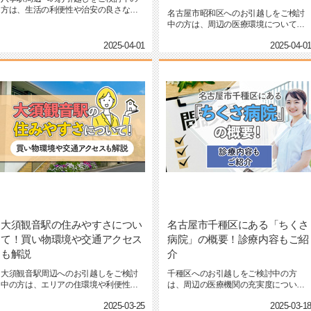
方は、生活の利便性や治安の良さな
名古屋市昭和区へのお引越しをご検討
ど、住環境について気になってい...
中の方は、周辺の医療環境について気
になっているのではないでしょ...
2025-04-01
2025-04-0
大須観音駅の住みやすさについ
名古屋市千種区にある「ちくさ
て！買い物環境や交通アクセス
病院」の概要！診療内容もご紹
も解説
介
大須観音駅周辺へのお引越しをご検討
千種区へのお引越しをご検討中の方
中の方は、エリアの住環境や利便性に
は、周辺の医療機関の充実度について
ついて気になっているのではな...
気になるかと思います。高齢者や...
2025-03-25
2025-03-1