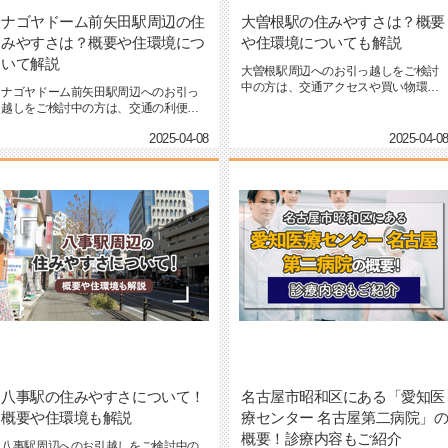
ナゴヤドーム前矢田駅周辺の住
大曽根駅の住みやすさは？概要
みやすさは？概要や住環境につ
や住環境についても解説
いて解説
大曽根駅周辺へのお引っ越しをご検討
中の方は、交通アクセスや買い物環境
ナゴヤドーム前矢田駅周辺へのお引っ
など、生活の利便性が気になる...
越しをご検討中の方は、交通の利便性
や住環境のバランスが気になるとこ...
2025-04-08
2025-04-0
八事駅の住みやすさについて！
名古屋市昭和区にある「愛知医
概要や住環境も解説
療センター 名古屋第二病院」
概要！診療内容もご紹介
八事駅周辺へのお引越しをご検討中の