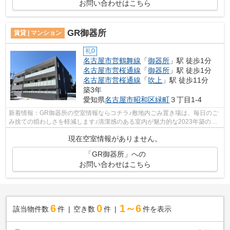
お問い合わせはこちら
GR御器所
賃貸 | マンション
礼0
名古屋市営鶴舞線
「
御器所
」駅 徒歩1分
名古屋市営桜通線
「
御器所
」駅 徒歩1分
名古屋市営桜通線
「
吹上
」駅 徒歩11分
築3年
愛知県
名古屋市昭和区
緑町
３丁目1-4
新着情報：GR御器所の空室情報ならコチラ♪敷地内ごみ置き場は、毎日のご
み捨ての煩わしさを軽減します♪清潔感のある室内が魅力的な2023年築の物
件となっており、一押しです♪行く先に応...
現在空室情報がありません。
「GR御器所」への
お問い合わせはこちら
6
0
1～6
該当物件数
件
空き数
件
件を表示