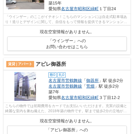
築15年
愛知県
名古屋市昭和区
緑町
１丁目24
「ウインザー」のここがイチオシ！こちらのマンションには自走式駐車場あ
り！造りとデザインに関して、自信をもって情報を提供できるマンションで
す！こちらの物件は周辺に駅が2つある...
現在空室情報がありません。
「ウインザー」への
お問い合わせはこちら
アビレ御器所
賃貸 | アパート
敷0
礼0
名古屋市営鶴舞線
「
御器所
」駅 徒歩2分
名古屋市営鶴舞線
「
荒畑
」駅 徒歩2分
築7年
愛知県
名古屋市昭和区
緑町
３丁目12-2
こちらの物件では初期費用をカードでお支払いいただけます。充実の設備と
綺麗な室内を兼ね備えた、2018年築の物件です。駅まで徒歩2分の立地が魅
力的な、利便性の高い物件です。独創的...
現在空室情報がありません。
「アビレ御器所」への