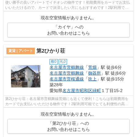
使い勝手の良いアパートでイチオシの物件です！初期費用をカードでお支払
いいただけるので、カードで決済したい方にもおすすめです！2駅利用でき
る場所にあり、行き先に応じて乗車駅の...
現在空室情報がありません。
「カイヤ」への
お問い合わせはこちら
第2ひかり荘
賃貸 | アパート
敷0
礼0
名古屋市営鶴舞線
「
荒畑
」駅 徒歩6分
名古屋市営鶴舞線
「
御器所
」駅 徒歩6分
名古屋市営桜通線
「
吹上
」駅 徒歩15分
築28年
愛知県
名古屋市昭和区
緑町
１丁目15-2
第2ひかり荘：名古屋市営鶴舞線荒畑にも近くて便利！こちらは初期費用を
カードでお支払いいただける物件です！2駅利用可能でとても利便性の高い
アパートです！好評の駅近物件となって...
現在空室情報がありません。
「第2ひかり荘」への
お問い合わせはこちら