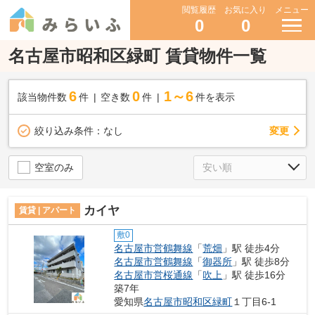
閲覧履歴
お気に入り
メニュー
0
0
名古屋市昭和区緑町 賃貸物件一覧
6
0
1～6
該当物件数
件
空き数
件
件を表示
変更
絞り込み条件：
なし
空室のみ
カイヤ
賃貸 | アパート
敷0
名古屋市営鶴舞線
「
荒畑
」駅 徒歩4分
名古屋市営鶴舞線
「
御器所
」駅 徒歩8分
名古屋市営桜通線
「
吹上
」駅 徒歩16分
築7年
愛知県
名古屋市昭和区
緑町
１丁目6-1