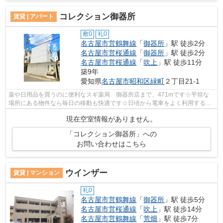
コレクション御器所
賃貸 | アパート
敷0
礼0
名古屋市営鶴舞線
「
御器所
」駅 徒歩2分
名古屋市営桜通線
「
御器所
」駅 徒歩2分
名古屋市営桜通線
「
吹上
」駅 徒歩11分
築9年
愛知県
名古屋市昭和区
緑町
２丁目21-1
薬や日用品を買うのに便利なスギ薬局 御器所店まで、471mです☆平坦な
場所にある物件なら毎日の移動も快適です☆日頃から電車をよく利用するな
ら2駅利用可能な物件はいかがでしょうか☆...
現在空室情報がありません。
「コレクション御器所」への
お問い合わせはこちら
ウインザー
賃貸 | マンション
礼0
名古屋市営鶴舞線
「
御器所
」駅 徒歩5分
名古屋市営桜通線
「
吹上
」駅 徒歩14分
名古屋市営鶴舞線
「
荒畑
」駅 徒歩7分