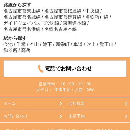
路線から探す
名古屋市営東山線
/
名古屋市営桜通線
/
中央線
/
名古屋市営名城線
/
名古屋市営鶴舞線
/
名鉄瀬戸線
/
ガイドウェイバス志段味線
/
東海道本線
/
名古屋市営名港線
/
名鉄名古屋本線
駅から探す
今池
/
千種
/
本山
/
池下
/
新栄町
/
車道
/
吹上
/
覚王山
/
御器所
/
高岳
電話でお問い合わせ
営業時間：
10：00～19：00
定休日：
年末年始・お盆・GW
ホーム
会社概要
お問い合わせ
来店予約