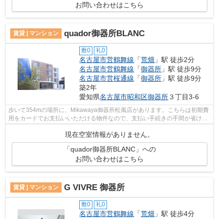
お問い合わせはこちら
quador御器所BLANC
賃貸 | マンション
敷0
礼0
名古屋市営鶴舞線
「
荒畑
」駅 徒歩2分
名古屋市営鶴舞線
「
御器所
」駅 徒歩9分
名古屋市営桜通線
「
御器所
」駅 徒歩9分
築2年
愛知県
名古屋市昭和区
御器所
３丁目3-6
歩いて354mの場所に、Mikawaya御器所松風店があります。こちらは初期費
用をカードでお支払いいただける物件なので、支払い手続きの手間が省けま
す。造りとデザインに関して、自信をも...
現在空室情報がありません。
「quador御器所BLANC」への
お問い合わせはこちら
G VIVRE 御器所
賃貸 | マンション
敷0
礼0
名古屋市営鶴舞線
「
荒畑
」駅 徒歩4分