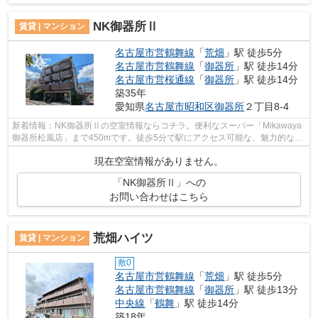
NK御器所Ⅱ
賃貸 | マンション
名古屋市営鶴舞線
「
荒畑
」駅 徒歩5分
名古屋市営鶴舞線
「
御器所
」駅 徒歩14分
名古屋市営桜通線
「
御器所
」駅 徒歩14分
築35年
愛知県
名古屋市昭和区
御器所
２丁目8-4
新着情報：NK御器所Ⅱの空室情報ならコチラ。便利なスーパー「Mikawaya
御器所松風店」まで450mです。徒歩5分で駅にアクセス可能な、魅力的な駅
近物件です。最上階の物件です。当社スタ...
現在空室情報がありません。
「NK御器所Ⅱ」への
お問い合わせはこちら
荒畑ハイツ
賃貸 | マンション
敷0
名古屋市営鶴舞線
「
荒畑
」駅 徒歩5分
名古屋市営鶴舞線
「
御器所
」駅 徒歩13分
中央線
「
鶴舞
」駅 徒歩14分
築18年