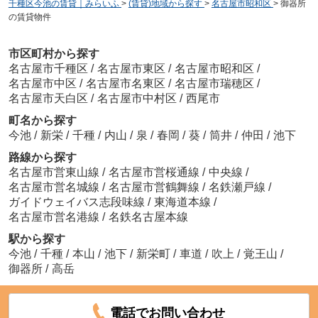
千種区今池の賃貸｜みらいふ
>
(賃貸)地域から探す
>
名古屋市昭和区
>
御器所
の賃貸物件
市区町村から探す
名古屋市千種区
/
名古屋市東区
/
名古屋市昭和区
/
名古屋市中区
/
名古屋市名東区
/
名古屋市瑞穂区
/
名古屋市天白区
/
名古屋市中村区
/
西尾市
町名から探す
今池
/
新栄
/
千種
/
内山
/
泉
/
春岡
/
葵
/
筒井
/
仲田
/
池下
路線から探す
名古屋市営東山線
/
名古屋市営桜通線
/
中央線
/
名古屋市営名城線
/
名古屋市営鶴舞線
/
名鉄瀬戸線
/
ガイドウェイバス志段味線
/
東海道本線
/
名古屋市営名港線
/
名鉄名古屋本線
駅から探す
今池
/
千種
/
本山
/
池下
/
新栄町
/
車道
/
吹上
/
覚王山
/
御器所
/
高岳
電話でお問い合わせ