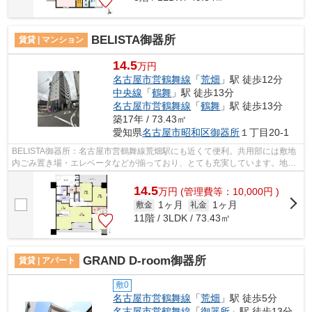
BELISTA御器所
賃貸 | マンション
14.5
万円
名古屋市営鶴舞線
「
荒畑
」駅 徒歩12分
中央線
「
鶴舞
」駅 徒歩13分
名古屋市営鶴舞線
「
鶴舞
」駅 徒歩13分
築17年 / 73.43㎡
愛知県
名古屋市昭和区
御器所
１丁目20-1
BELISTA御器所：名古屋市営鶴舞線荒畑駅にも近くて便利。共用部には敷地
内ごみ置き場・エレベータなどが揃っており、とても充実しています。地上
11階建てのこの物件なら景色もバッチリ...
14.5
万
円
(管理費等：10,000円 )
1ヶ月
1ヶ月
敷金
礼金
11階 / 3LDK / 73.43㎡
GRAND D-room御器所
賃貸 | アパート
敷0
名古屋市営鶴舞線
「
荒畑
」駅 徒歩5分
名古屋市営鶴舞線
「
御器所
」駅 徒歩13分