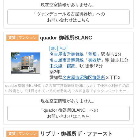
現在空室情報がありません。
「ヴァンデュール名古屋御器所」への
お問い合わせはこちら
quador 御器所BLANC
賃貸 | マンション
敷0
礼0
名古屋市営鶴舞線
「
荒畑
」駅 徒歩2分
名古屋市営鶴舞線
「
御器所
」駅 徒歩11分
中央線
「
鶴舞
」駅 徒歩18分
築2年
愛知県
名古屋市昭和区
御器所
３丁目3
quador 御器所BLANC：名古屋市営鶴舞線荒畑にも近くて便利☆利便性の高
い設備として注目されているのが敷地内ごみ置き場です☆クレジットカード
で初期費用をお支払いいただける物件です☆...
現在空室情報がありません。
「quador 御器所BLANC」への
お問い合わせはこちら
リブリ・御器所ザ・ファースト
賃貸 | マンション