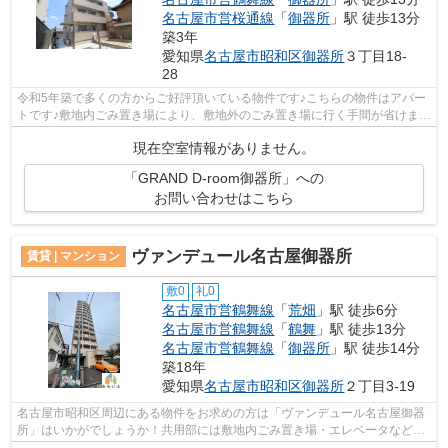
名古屋市営桜通線
「
御器所
」駅 徒歩13分
築3年
愛知県
名古屋市昭和区
御器所
３丁目18-
28
令和5年築で多くの方からご好評頂いている物件です♪こちらの物件はアパー
トです♪敷地内ごみ置き場により、敷地外のごみ置き場に行く手間が省けます
♪2駅利用可能な物件で目的地に応じて...
現在空室情報がありません。
「GRAND D-room御器所」への
お問い合わせはこちら
ヴァンデュール名古屋御器所
賃貸 | マンション
敷0
礼0
名古屋市営鶴舞線
「
荒畑
」駅 徒歩6分
名古屋市営鶴舞線
「
鶴舞
」駅 徒歩13分
名古屋市営鶴舞線
「
御器所
」駅 徒歩14分
築18年
愛知県
名古屋市昭和区
御器所
２丁目3-19
名古屋市昭和区周辺にある物件をお求めの方は「ヴァンデュール名古屋御器
所」はいかがでしょうか！共用部には敷地内ごみ置き場・エレベータなどが
備わっておりとても充実しています！...