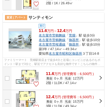
2階 / 1K / 26.49㎡
サンティモン
賃貸 | アパート
敷0
11.6
12.4
万円～
万円
名古屋市営鶴舞線
「
荒畑
」駅 徒歩3分
名古屋市営鶴舞線
「
御器所
」駅 徒歩10分
名古屋市営桜通線
「
御器所
」駅 徒歩10分
築3年 / 47.14㎡～49.34㎡
愛知県
名古屋市昭和区
御器所
３丁目14-8
ファミリーマート 荒畑駅前店まで徒歩4分と近場にコンビニがあるのもポ
イント！駅まで3分と、駅近でアクセスも良好な物件です！こちらの物件は
アパートです！令和4年築の物件となって...
11.6
万
円
(管理費等：6,500円 )
0ヶ月
12万円
敷金
礼金
2階 / 1LDK / 47.14㎡
12.4
万
円
(管理費等：6,500円 )
0ヶ月
15万円
敷金
礼金
3階 / 1LDK / 49.34㎡