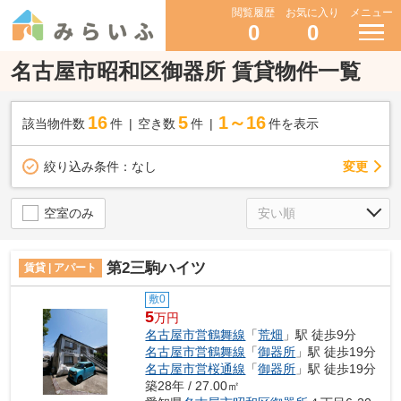
閲覧履歴
お気に入り
メニュー
0
0
名古屋市昭和区御器所 賃貸物件一覧
16
5
1～16
該当物件数
件
空き数
件
件を表示
変更
絞り込み条件：
なし
空室のみ
第2三駒ハイツ
賃貸 | アパート
敷0
5
万円
名古屋市営鶴舞線
「
荒畑
」駅 徒歩9分
名古屋市営鶴舞線
「
御器所
」駅 徒歩19分
名古屋市営桜通線
「
御器所
」駅 徒歩19分
築28年 / 27.00㎡