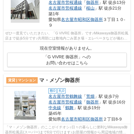
名古屋市営桜通線
「
御器所
」駅 徒歩13分
名古屋市営桜通線
「
桜山
」駅 徒歩21分
築1年
愛知県
名古屋市昭和区
御器所
３丁目１０-
９
ぜひ一度見ていただきたい、「G VIVRE 御器所」です♪Mikawaya御器所松風
店まで徒歩5分です♪共用部には敷地内ごみ置き場・エレベータなどが備わっ
ておりとても充実しています♪周辺環境...
現在空室情報がありません。
「G VIVRE 御器所」への
お問い合わせはこちら
マ・メゾン御器所
賃貸 | マンション
敷0
礼0
名古屋市営鶴舞線
「
荒畑
」駅 徒歩7分
名古屋市営桜通線
「
御器所
」駅 徒歩16分
中央線
「
鶴舞
」駅 徒歩19分
築45年
愛知県
名古屋市昭和区
御器所
２丁目8-9
「マ・メゾン御器所」のここがイチオシ♪日々の暮らしに便利なMikawaya御
器所松風店(スーパー)まで6分で行けます♪お部屋の情報から周辺地域の情報