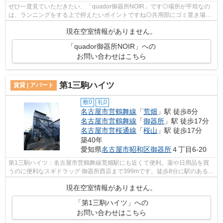
ぜひ一度見ていただきたい、「quador御器所NOIR」です◎場所が平坦なの
は、ランニングをする上で抑えたいポイントですね◎共用部にゴミ置き場を
備えているので、外部の人にごみを見られ...
現在空室情報がありません。
「quador御器所NOIR」への
お問い合わせはこちら
第1三駒ハイツ
賃貸 | アパート
敷0
礼0
名古屋市営鶴舞線
「
荒畑
」駅 徒歩8分
名古屋市営鶴舞線
「
御器所
」駅 徒歩17分
名古屋市営桜通線
「
桜山
」駅 徒歩17分
築40年
愛知県
名古屋市昭和区
御器所
４丁目6-20
第1三駒ハイツ：名古屋市営鶴舞線荒畑駅にも近くて便利。薬や日用品を買
うのに便利なスギドラッグ 御器所西店まで399mです。徒歩8分に駅のある、
ニーズの高い物件です。2駅利用可能な...
現在空室情報がありません。
「第1三駒ハイツ」への
お問い合わせはこちら