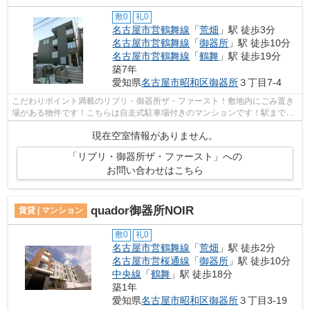
敷0
礼0
名古屋市営鶴舞線
「
荒畑
」駅 徒歩3分
名古屋市営鶴舞線
「
御器所
」駅 徒歩10分
名古屋市営鶴舞線
「
鶴舞
」駅 徒歩19分
築7年
愛知県
名古屋市昭和区
御器所
３丁目7-4
こだわりポイント満載のリブリ・御器所ザ・ファースト！敷地内にごみ置き
場がある物件です！こちらは自走式駐車場付きのマンションです！駅まで歩
いてアクセスできる、徒歩3分の距離に...
現在空室情報がありません。
「リブリ・御器所ザ・ファースト」への
お問い合わせはこちら
quador御器所NOIR
賃貸 | マンション
敷0
礼0
名古屋市営鶴舞線
「
荒畑
」駅 徒歩2分
名古屋市営桜通線
「
御器所
」駅 徒歩10分
中央線
「
鶴舞
」駅 徒歩18分
築1年
愛知県
名古屋市昭和区
御器所
３丁目3-19