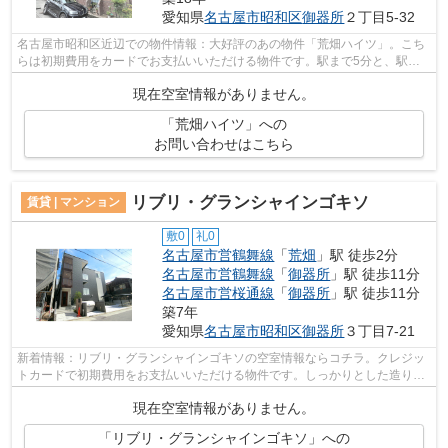
愛知県
名古屋市昭和区
御器所
２丁目5-32
名古屋市昭和区近辺での物件情報：大好評のあの物件「荒畑ハイツ」。こち
らは初期費用をカードでお支払いいただける物件です。駅まで5分と、駅近
でアクセスも良好な物件です。こちらの...
現在空室情報がありません。
「荒畑ハイツ」への
お問い合わせはこちら
リブリ・グランシャインゴキソ
賃貸 | マンション
敷0
礼0
名古屋市営鶴舞線
「
荒畑
」駅 徒歩2分
名古屋市営鶴舞線
「
御器所
」駅 徒歩11分
名古屋市営桜通線
「
御器所
」駅 徒歩11分
築7年
愛知県
名古屋市昭和区
御器所
３丁目7-21
新着情報：リブリ・グランシャインゴキソの空室情報ならコチラ。クレジッ
トカードで初期費用をお支払いいただける物件です。しっかりとした造りが
自慢の築6年の物件。徒歩2分の位置に...
現在空室情報がありません。
「リブリ・グランシャインゴキソ」への