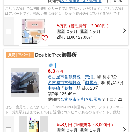
愛知県
名古屋市昭和区
御器所
４丁目6-20
こちらの物件では初期費用をカードでお支払いいただけます。こちらの物件
はアパートです。幅広い層に好評な、駅から徒歩9分に立地する物件です。
自宅から2駅利用できる、利便性の高い...
5
万
円
(管理費等：3,000円 )
0ヶ月
1ヶ月
敷金
礼金
2階 / 1DK / 27.00㎡
DoubleTree御器所
賃貸 | アパート
敷0
6.3
万円
名古屋市営鶴舞線
「
荒畑
」駅 徒歩3分
名古屋市営鶴舞線
「
御器所
」駅 徒歩12分
中央線
「
鶴舞
」駅 徒歩20分
築7年 / 26.49㎡
愛知県
名古屋市昭和区
御器所
３丁目7-22
ぜひ一度見ていただきたい、「DoubleTree御器所」です。ファミリーマー
ト 荒畑駅前店まで徒歩4分と近場にコンビニがあるのもポイント。敷地内
にごみ置き場があるアパートです。2駅利...
6.3
万
円
(管理費等：3,000円 )
0ヶ月
1ヶ月
敷金
礼金