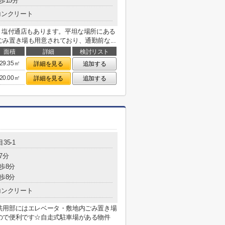
歩15分
コンクリート
 塩付通店もあります。平坦な場所にある
み置き場も用意されており、通勤前な...
面積
詳細
検討リスト
29.35㎡
詳細を見る
追加する
20.00㎡
詳細を見る
追加する
35-1
7分
歩8分
歩8分
コンクリート
共用部にはエレベータ・敷地内ごみ置き場
ので便利です☆自走式駐車場がある物件