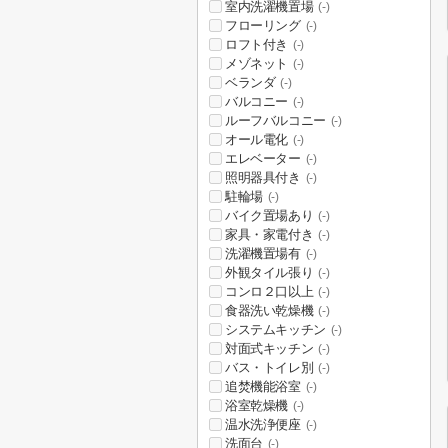
室内洗濯機置場
(-)
フローリング
(-)
ロフト付き
(-)
メゾネット
(-)
ベランダ
(-)
バルコニー
(-)
ルーフバルコニー
(-)
オール電化
(-)
エレベーター
(-)
照明器具付き
(-)
駐輪場
(-)
バイク置場あり
(-)
家具・家電付き
(-)
洗濯機置場有
(-)
外観タイル張り
(-)
コンロ２口以上
(-)
食器洗い乾燥機
(-)
システムキッチン
(-)
対面式キッチン
(-)
バス・トイレ別
(-)
追焚機能浴室
(-)
浴室乾燥機
(-)
温水洗浄便座
(-)
洗面台
(-)