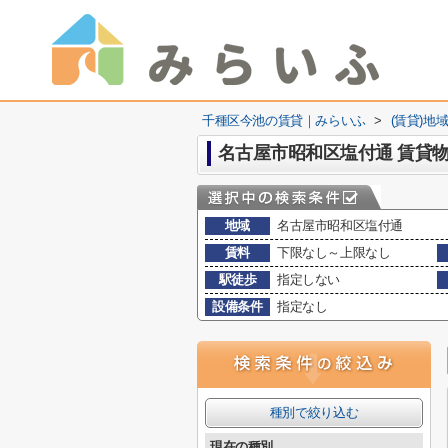
千種区今池の賃貸｜みらいふ
>
(賃貸)地
名古屋市昭和区塩付通 賃貸
地域
名古屋市昭和区塩付通
賃料
下限なし～上限なし
駅徒歩
指定しない
設備条件
指定なし
種別で絞り込む
現在の種別