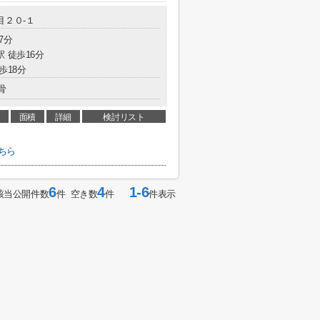
目２０-１
7分
駅 徒歩16分
歩18分
骨
面積
詳細
検討リスト
ちら
6
4
1-6
該当公開件数
件 空き数
件
件表示