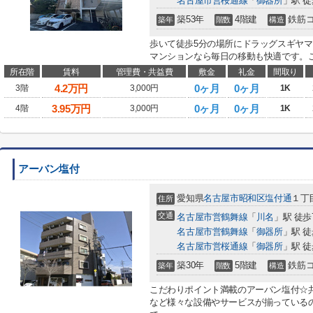
名古屋市営桜通線
「
御器所
」駅 徒
築53年
4階建
鉄筋
築年
階数
構造
歩いて徒歩5分の場所にドラッグスギヤマ
マンションなら毎日の移動も快適です。ご
所在階
賃料
管理費・共益費
敷金
礼金
間取り
4.2
万円
0ヶ月
0ヶ月
3階
3,000円
1K
3.95
万円
0ヶ月
0ヶ月
4階
3,000円
1K
アーバン塩付
愛知県
名古屋市昭和区
塩付通
１丁目
住所
交通
名古屋市営鶴舞線
「
川名
」駅 徒歩
名古屋市営鶴舞線
「
御器所
」駅 徒
名古屋市営桜通線
「
御器所
」駅 徒
築30年
5階建
鉄筋
築年
階数
構造
こだわりポイント満載のアーバン塩付☆
など様々な設備やサービスが揃っている