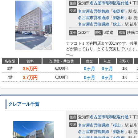
愛知県
名古屋市昭和区
塩付通
１丁目
住所
交通
名古屋市営鶴舞線
「
御器所
」駅 徒
名古屋市営桜通線
「
御器所
」駅 徒
名古屋市営桜通線
「
吹上
」駅 徒歩
築32年
8階建
鉄筋
築年
階数
構造
ナフコトミダ春岡店まで381mです。共
どが揃っており、とても充実しています
ー...
所在階
賃料
管理費・共益費
敷金
礼金
間取り
3.5
万円
0ヶ月
0ヶ月
3階
6,000円
1K
3.7
万円
0ヶ月
0ヶ月
7階
6,000円
1K
クレアール千賀
愛知県
名古屋市昭和区
塩付通
７丁
住所
交通
名古屋市営桜通線
「
桜山
」駅 徒歩
名古屋市営鶴舞線
「
御器所
」駅 徒