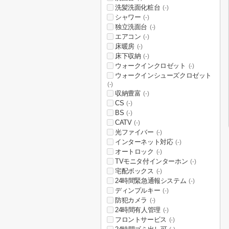
洗髪洗面化粧台
(-)
シャワー
(-)
独立洗面台
(-)
エアコン
(-)
床暖房
(-)
床下収納
(-)
ウォークインクロゼット
(-)
ウォークインシューズクロゼット
(-)
収納豊富
(-)
CS
(-)
BS
(-)
CATV
(-)
光ファイバー
(-)
インターネット対応
(-)
オートロック
(-)
TVモニタ付インターホン
(-)
宅配ボックス
(-)
24時間緊急通報システム
(-)
ディンプルキー
(-)
防犯カメラ
(-)
24時間有人管理
(-)
フロントサービス
(-)