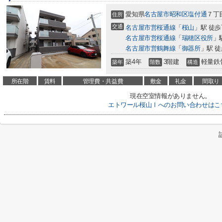
愛知県
名古屋市昭和区
塩付通
７丁
住所
交通
名古屋市営桜通線
「
桜山
」駅 徒歩
名古屋市営桜通線
「
瑞穂区役所
」
名古屋市営鶴舞線
「
御器所
」駅 徒
築4年
3階建
軽量鉄
築年
階数
構造
所在階
賃料
管理費・共益費
敷金
礼金
間取り
現在空室情報がありません。
エトワール桜山Ⅰへのお問い合わせはこ