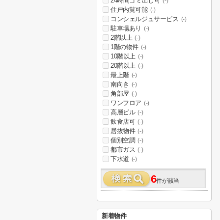
24時間ゴミ出し可
(-)
住戸内覧可能
(-)
コンシェルジュサービス
(-)
駐車場あり
(-)
2階以上
(-)
1階の物件
(-)
10階以上
(-)
20階以上
(-)
最上階
(-)
南向き
(-)
角部屋
(-)
ワンフロア
(-)
高層ビル
(-)
飲食店可
(-)
居抜物件
(-)
個別空調
(-)
都市ガス
(-)
下水道
(-)
6
件が該当
新着物件