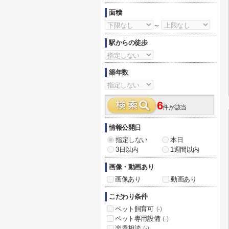
面積
～
駅からの徒歩
築年数
6
件が該当
情報公開日
指定しない
本日
3日以内
1週間以内
画像・動画あり
画像あり
動画あり
こだわり条件
ペット飼育可
(-)
ペット専用設備
(-)
楽器相談
(-)