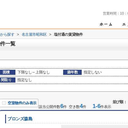
営業時間：
10：
域から探す
>
名古屋市昭和区
>
塩付通の賃貸物件
物件一覧
面積
下限なし～上限なし
築年数
指定しない
間取り
指定なし
並び順：
空室物件のみ表示
6
4
1-6
該当公開件数
件 空き数
件
件表示
ブロンズ森島