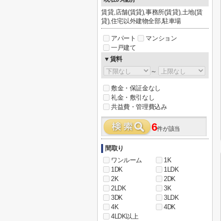
賃貸,店舗(賃貸),事務所(賃貸),土地(賃
貸),住宅以外建物全部,駐車場
アパート
マンション
一戸建て
▼賃料
～
敷金・保証金なし
礼金・敷引なし
共益費・管理費込み
6
件が該当
間取り
ワンルーム
1K
1DK
1LDK
2K
2DK
2LDK
3K
3DK
3LDK
4K
4DK
4LDK以上