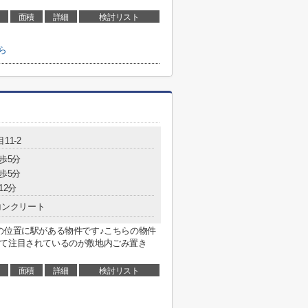
面積
詳細
検討リスト
ら
11-2
歩5分
歩5分
12分
コンクリート
の位置に駅がある物件です♪こちらの物件
して注目されているのが敷地内ごみ置き
面積
詳細
検討リスト