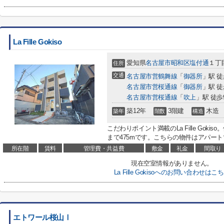
La Fille Gokiso
愛知県
名古屋市昭和区
塩付通
１丁目
住所
交通
名古屋市営鶴舞線
「
御器所
」駅 徒
名古屋市営桜通線
「
御器所
」駅 徒
名古屋市営桜通線
「
吹上
」駅 徒歩
築12年
3階建
木造
築年
階数
構造
こだわりポイント満載のLa Fille Go
まで475mです。こちらの物件はアパート
所在階
賃料
管理費・共益費
敷金
礼金
間取り
現在空室情報がありません。
La Fille Gokisoへのお問い合わせはこ
エトワール桜山Ⅰ