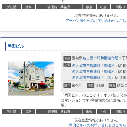
で...
所在階
賃料
管理費・共益費
敷金
礼金
間取り
現在空室情報がありません。
アーバン塩付へのお問い合わせはこち
岡田ビル
愛知県
名古屋市昭和区
塩付通
２丁目
住所
交通
名古屋市営鶴舞線
「
御器所
」駅 徒
名古屋市営桜通線
「
御器所
」駅 徒
名古屋市営鶴舞線
「
川名
」駅 徒歩
築40年
3階建
鉄筋
築年
階数
構造
「岡田ビル」のここがイチオシ♪徒歩5分
はマンションです♪利便性の高い設備と
場...
所在階
賃料
管理費・共益費
敷金
礼金
間取り
現在空室情報がありません。
岡田ビルへのお問い合わせはこちら