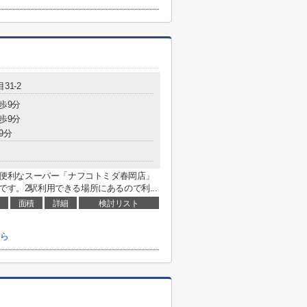
31-2
歩9分
歩9分
9分
kiso。便利なスーパー「ナフコトミダ春岡店」
です。2駅利用できる場所にあるので利...
面積
詳細
検討リスト
ちら