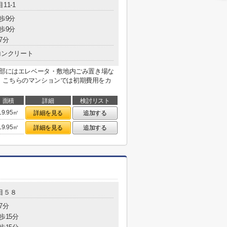
11-1
歩9分
歩9分
7分
コンクリート
用部にはエレベータ・敷地内ごみ置き場な
。こちらのマンションでは初期費用をカ
面積
詳細
検討リスト
19.95㎡
詳細を見る
追加する
19.95㎡
詳細を見る
追加する
目５８
7分
歩15分