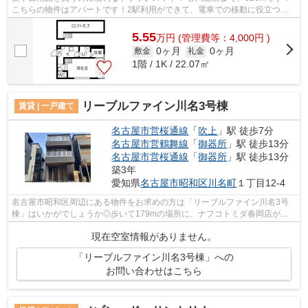
こちらの物件はアパートです！2駅利用ができて、電車での移動に役立つ物
件です！清潔な敷地内ごみ置き場も用意...
5.55
万
円
(管理費等：4,000円 )
0ヶ月
0ヶ月
敷金
礼金
1階 / 1K / 22.07㎡
リーブルファイン川名3号棟
賃貸 | 一戸建て
名古屋市営桜通線
「
吹上
」駅 徒歩7分
名古屋市営鶴舞線
「
御器所
」駅 徒歩13分
名古屋市営桜通線
「
御器所
」駅 徒歩13分
築3年
愛知県
名古屋市昭和区
川名町
１丁目12-4
名古屋市昭和区周辺にある物件をお求めの方は「リーブルファイン川名3号
棟」はいかがでしょうか◎歩いて179mの場所に、ナフコトミダ春岡店があ
ります◎2駅利用可能の一戸建てです◎こちら...
現在空室情報がありません。
「リーブルファイン川名3号棟」への
お問い合わせはこちら