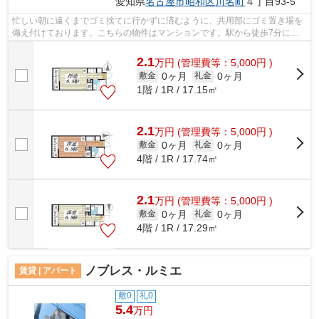
愛知県
名古屋市昭和区
川名町
４丁目93-5
忙しい朝に遠くまでゴミ捨てに行かずに済むように、共用部にゴミ置き場を
備え付けております。こちらの物件はマンションです。駅から徒歩7分に立
地する物件です。付近に駅が2つあるの...
2.1
万
円
(管理費等：5,000円 )
0ヶ月
0ヶ月
敷金
礼金
1階 / 1R / 17.15㎡
2.1
万
円
(管理費等：5,000円 )
0ヶ月
0ヶ月
敷金
礼金
4階 / 1R / 17.74㎡
2.1
万
円
(管理費等：5,000円 )
0ヶ月
0ヶ月
敷金
礼金
4階 / 1R / 17.29㎡
ノブレス・ルミエ
賃貸 | アパート
敷0
礼0
5.4
万円