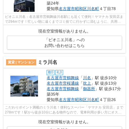
築24年
愛知県
名古屋市昭和区
川名町
４丁目78
ピオニエ川名：名古屋市営鶴舞線川名駅にも近くて便利！ヤマナカ 安田店ま
で294mです！忙しい朝に遠くまでゴミ捨てに行かずに済むように、共用部
にゴミ置き場が付いています！クレジッ...
現在空室情報がありません。
「ピオニエ川名」への
お問い合わせはこちら
ミラ川名
賃貸 | マンション
敷0
礼0
名古屋市営鶴舞線
「
川名
」駅 徒歩10分
名古屋市営桜通線
「
吹上
」駅 徒歩13分
名古屋市営鶴舞線
「
御器所
」駅 徒歩17分
築35年
愛知県
名古屋市昭和区
川名町
４丁目26
こだわりポイント満載のミラ川名！便利なスーパー「ヤマナカ 安田店」まで
278mです！駅から徒歩10分にある物件なので、電車利用が多い方にオスス
メです！2駅利用できる立地となってい...
現在空室情報がありません。