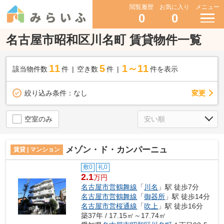
閲覧履歴
お気に入り
メニュー
0
0
名古屋市昭和区川名町 賃貸物件一覧
11
5
1～11
該当物件数
件
空き数
件
件を表示
変更
絞り込み条件：
なし
空室のみ
メゾン・ド・カンパーニュ
賃貸 | マンション
敷0
礼0
2.1
万円
名古屋市営鶴舞線
「
川名
」駅 徒歩7分
名古屋市営鶴舞線
「
御器所
」駅 徒歩14分
名古屋市営桜通線
「
吹上
」駅 徒歩16分
築37年 / 17.15㎡～17.74㎡