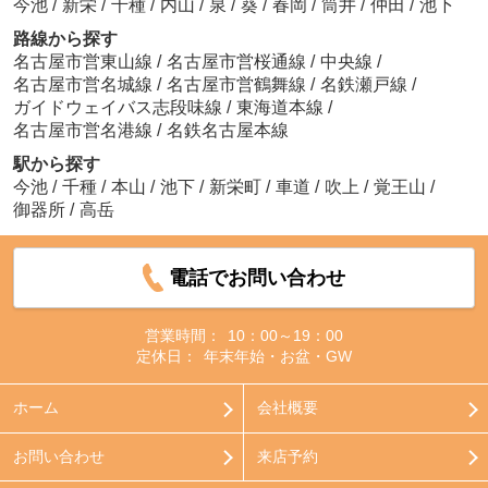
今池
/
新栄
/
千種
/
内山
/
泉
/
葵
/
春岡
/
筒井
/
仲田
/
池下
路線から探す
名古屋市営東山線
/
名古屋市営桜通線
/
中央線
/
名古屋市営名城線
/
名古屋市営鶴舞線
/
名鉄瀬戸線
/
ガイドウェイバス志段味線
/
東海道本線
/
名古屋市営名港線
/
名鉄名古屋本線
駅から探す
今池
/
千種
/
本山
/
池下
/
新栄町
/
車道
/
吹上
/
覚王山
/
御器所
/
高岳
電話でお問い合わせ
営業時間：
10：00～19：00
定休日：
年末年始・お盆・GW
ホーム
会社概要
お問い合わせ
来店予約