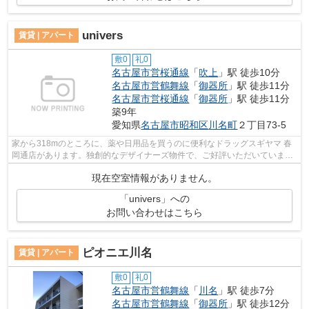
univers
賃貸 | アパート
敷0
礼0
名古屋市営桜通線
「
吹上
」駅 徒歩10分
名古屋市営鶴舞線
「
御器所
」駅 徒歩11分
名古屋市営桜通線
「
御器所
」駅 徒歩11分
築9年
愛知県
名古屋市昭和区
川名町
２丁目73-5
家から318mのところに、薬や日用品を買うのに便利なドラッグスギヤマ 春
岡通店があります。独創的なデザイナーズ物件で、ご好評いただいていま
す。最上階の物件です。駅から徒歩10分に...
現在空室情報がありません。
「univers」への
お問い合わせはこちら
ピオニエ川名
賃貸 | アパート
敷0
礼0
名古屋市営鶴舞線
「
川名
」駅 徒歩7分
名古屋市営鶴舞線
「
御器所
」駅 徒歩12分