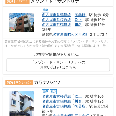
メゾン・ド・サントリナ
賃貸 | アパート
敷0
名古屋市営鶴舞線
「
御器所
」駅 徒歩10分
名古屋市営桜通線
「
吹上
」駅 徒歩10分
名古屋市営鶴舞線
「
川名
」駅 徒歩12分
築9年
愛知県
名古屋市昭和区
川名町
２丁目73-4
名古屋市昭和区周辺にある物件をお求めの方は「メゾン・ド・サントリナ」
はいかがでしょうか☆最上階の物件です☆2駅利用できる場所にあり、行き
先に応じて乗車駅の使い分けができます☆...
現在空室情報がありません。
「メゾン・ド・サントリナ」への
お問い合わせはこちら
カワナハイツ
賃貸 | マンション
敷0
礼0
名古屋市営桜通線
「
吹上
」駅 徒歩10分
名古屋市営鶴舞線
「
川名
」駅 徒歩12分
名古屋市営鶴舞線
「
御器所
」駅 徒歩13分
築37年