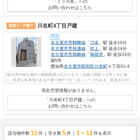
「ミラ川名」への
お問い合わせはこちら
川名町4丁目戸建
賃貸 | 一戸建て
礼0
名古屋市営鶴舞線
「
川名
」駅 徒歩10分
名古屋市営桜通線
「
吹上
」駅 徒歩14分
名古屋市営鶴舞線
「
御器所
」駅 徒歩15分
築5年
愛知県
名古屋市昭和区
川名町
４丁目51-4
2駅利用可能な物件で移動範囲が広がります！設備も間取りも申し分の無
い、快適な住環境のある戸建て物件です！高いニーズのある、駅徒歩10分の
物件です！2021年5月完成、まだまだ新し...
現在空室情報がありません。
「川名町4丁目戸建」への
お問い合わせはこちら
11
5
1～11
該当物件数
件
空き数
件
件を表示