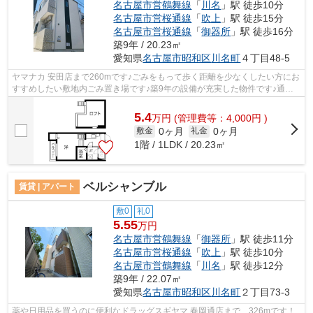
名古屋市営鶴舞線
「
川名
」駅 徒歩10分
名古屋市営桜通線
「
吹上
」駅 徒歩15分
名古屋市営桜通線
「
御器所
」駅 徒歩16分
築9年 / 20.23㎡
愛知県
名古屋市昭和区
川名町
４丁目48-5
ヤマナカ 安田店まで260mです♪ごみをもって歩く距離を少なくしたい方にお
すすめしたい敷地内ごみ置き場です♪築9年の設備が充実した物件です♪通勤
やお出かけに便利な、徒歩10分に駅のあ...
5.4
万
円
(管理費等：4,000円 )
0ヶ月
0ヶ月
敷金
礼金
1階 / 1LDK / 20.23㎡
ベルシャンブル
賃貸 | アパート
敷0
礼0
5.55
万円
名古屋市営鶴舞線
「
御器所
」駅 徒歩11分
名古屋市営桜通線
「
吹上
」駅 徒歩10分
名古屋市営鶴舞線
「
川名
」駅 徒歩12分
築9年 / 22.07㎡
愛知県
名古屋市昭和区
川名町
２丁目73-3
薬や日用品を買うのに便利なドラッグスギヤマ 春岡通店まで、326mです！