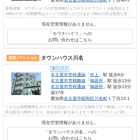
愛知県
名古屋市昭和区
川名町
２丁目46-3
新着情報：カワナハイツの空室情報ならコチラ☆ナフコトミダ春岡店まで
499mです☆初期費用はカードで決済いただけます☆晴れの日は気持ち良い
陽射しを感じながら一日が始まる、魅力溢れる...
現在空室情報がありません。
「カワナハイツ」への
お問い合わせはこちら
タウンハウス川名
賃貸 | マンション
敷0
礼0
名古屋市営桜通線
「
吹上
」駅 徒歩8分
名古屋市営鶴舞線
「
御器所
」駅 徒歩13分
名古屋市営桜通線
「
御器所
」駅 徒歩13分
築37年
愛知県
名古屋市昭和区
川名町
１丁目23-1
こちらは初期費用をカードでお支払いいただける物件です！根強いニーズを
誇る駅近の物件となり、徒歩8分に駅があります！造りとデザインに関し
て、自信をもって情報を提供できるマンシ...
現在空室情報がありません。
「タウンハウス川名」への
お問い合わせはこちら